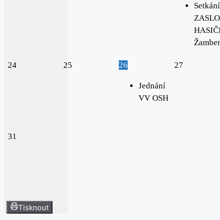
Setkání
ZASLO
HASIČI
Žambe
24
25
26
27
Jednání
VV OSH
31
Tisknout