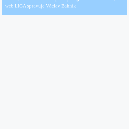
web LIGA spravuje Václav Bahník