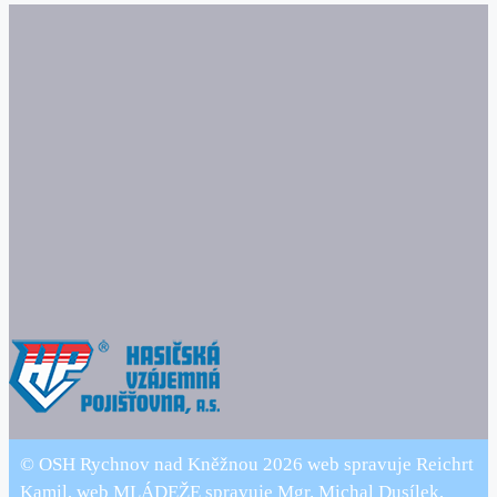
© OSH Rychnov nad Kněžnou 2026 web spravuje Reichrt
Kamil, web MLÁDEŽE spravuje Mgr. Michal Dusílek,