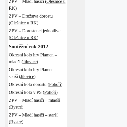
ZPV – Mladí hasiči (
Olešnice u
RK
)
ZPV – Družstva dorostu
(
Olešnice u RK
)
ZPV – Dorostenci jednotlivci
(
Olešnice u RK
)
Soutěžní rok 2012
Okresní kolo hry Plamen –
mladší (
Jílovice
)
Okresní kolo hry Plamen –
starší (
Jílovice
)
Okresní kolo dorostu (
Pohoří
)
Okresní kolo v PS (
Pohoří
)
ZPV – Mladí hasiči – mladší
(
Bystré
)
ZPV – Mladí hasiči – starší
(
Bystré
)