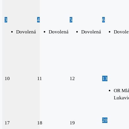
3
4
5
6
Dovolená
Dovolená
Dovolená
Dovole
10
11
12
13
OR Mlá
Lukavi
20
17
18
19