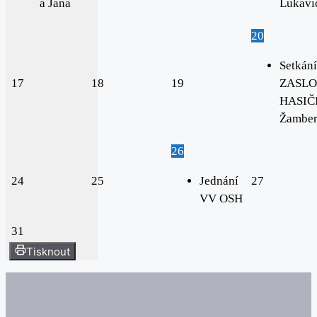
a Jana
Lukavi
20
Setkání
17
18
19
ZASLO
HASIČI
Žambe
26
24
25
Jednání
27
VV OSH
31
Tisknout