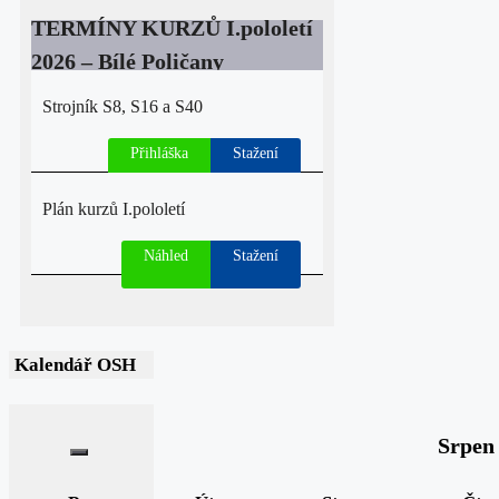
TERMÍNY KURZŮ I.pololetí
2026 – Bílé Poličany
Strojník S8, S16 a S40
Přihláška
Stažení
Plán kurzů I.pololetí
Náhled
Stažení
Kalendář OSH
Srpen