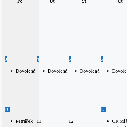
Po
Út
St
Čt
3
4
5
6
Dovolená
Dovolená
Dovolená
Dovole
10
13
Petrášek
11
12
OR Mlá