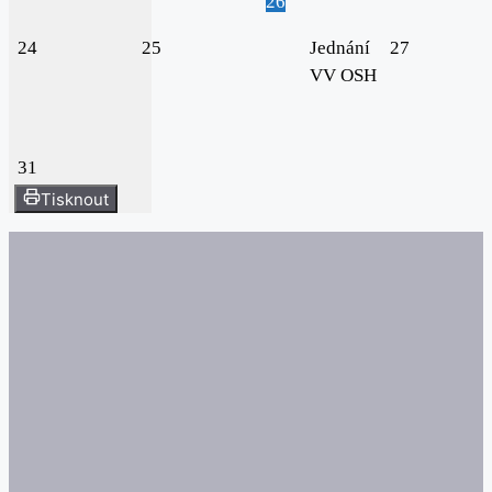
26
24
25
Jednání
27
VV OSH
31
Tisknout