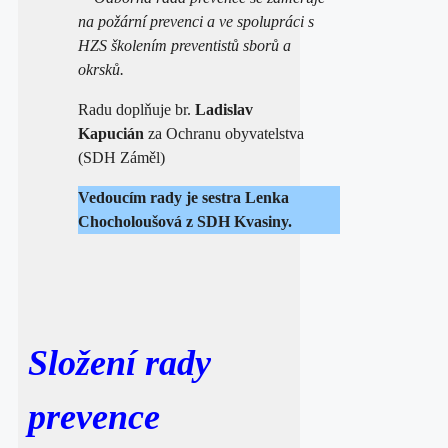
na požární prevenci a ve spolupráci s
HZS školením preventistů sborů a
okrsků.
Radu doplňuje br.
Ladislav
Kapucián
za Ochranu obyvatelstva
(SDH Záměl)
Vedoucím rady je sestra Lenka
Chocholoušová z SDH Kvasiny.
Složení rady
prevence