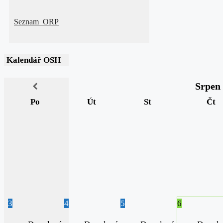
Seznam_ORP
Kalendář OSH
Srpen
Po
Út
St
Čt
3
4
5
6