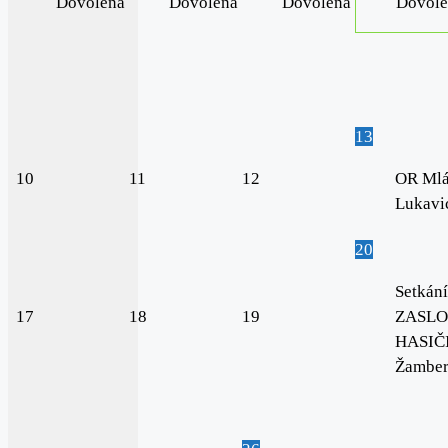
Dovolená
Dovolená
Dovolená
Dovole
13
10
11
12
OR Mlá
Lukavi
20
Setkání
17
18
19
ZASLO
HASIČI
Žambe