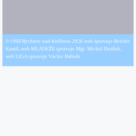
© OSH Rychnov nad Kněžnou 2026 web spravuje Reichrt
Kamil, web MLÁDEŽE spravuje Mgr. Michal Dusílek,
web LIGA spravuje Václav Bahník