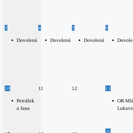
3
4
5
6
Dovolená
Dovolená
Dovolená
Dovole
10
11
12
13
Petrášek
OR Mlá
a Jana
Lukavi
20