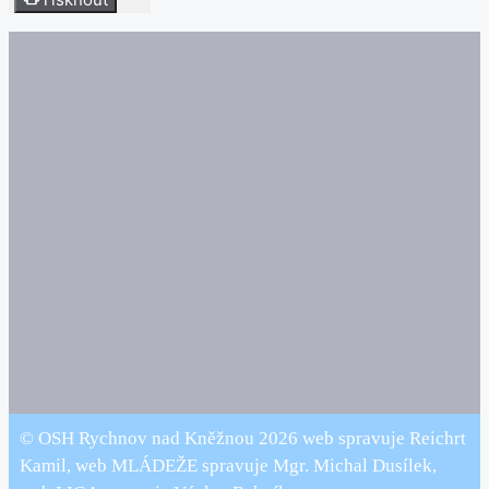
© OSH Rychnov nad Kněžnou 2026 web spravuje Reichrt
Kamil, web MLÁDEŽE spravuje Mgr. Michal Dusílek,