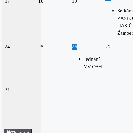
17
18
19
Setkání
ZASLO
HASIČI
Žambe
24
25
26
27
Jednání
VV OSH
31
Tisknout