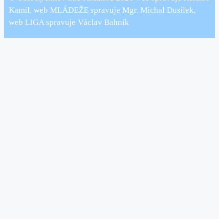
Kamil, web MLÁDEŽE spravuje Mgr. Michal Dusílek,
web LIGA spravuje Václav Bahník