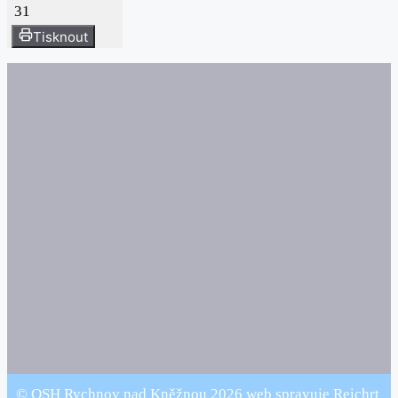
31
Tisknout
© OSH Rychnov nad Kněžnou 2026 web spravuje Reichrt