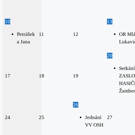
10
13
Petrášek
11
12
OR Mlá
a Jana
Lukavi
20
Setkání
17
18
19
ZASLO
HASIČI
Žambe
26
24
25
Jednání
27
VV OSH