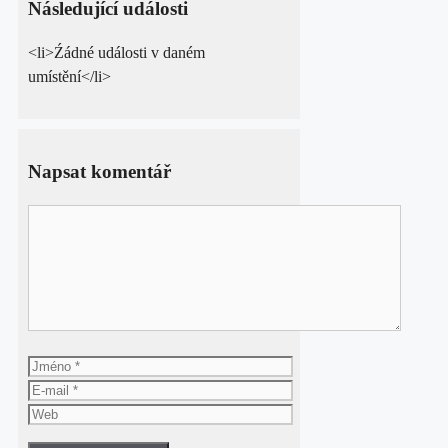
Následující události
<li>Źádné události v daném
umístění</li>
Napsat komentář
Komentář
Jméno
E-
mail
Web