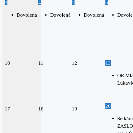
3
4
5
6
Dovolená
Dovolená
Dovolená
Dovole
10
11
12
13
OR Mlá
Lukavi
20
17
18
19
Setkání
ZASLO