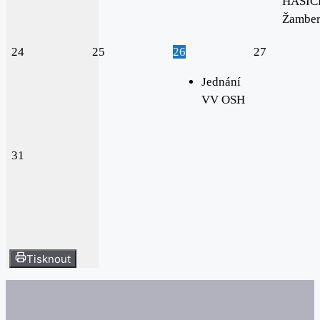
HASIČI
Žambe
24
25
26
27
Jednání
VV OSH
31
Tisknout