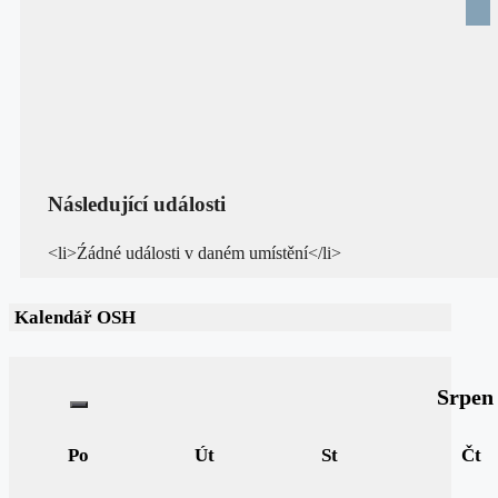
Následující události
<li>Źádné události v daném umístění</li>
Kalendář OSH
Srpen
Po
Út
St
Čt