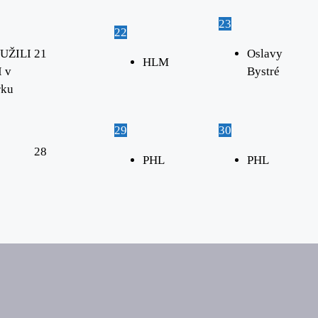
23
22
UŽILI
21
Oslavy
HLM
 v
Bystré
rku
29
30
28
PHL
PHL