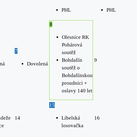
PHL
PHL
8
Olesnice RK
Pohárová
7
soutěž
Bohdašín
9
ná
Dovolená
soutěž o
Bohdašínskou
proudnici +
oslavy 140 let
15
deže
14
Libelská
16
ce
losovačka