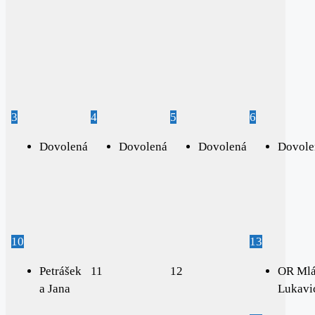
3
4
5
6
Dovolená
Dovolená
Dovolená
Dovole
10
13
Petrášek
11
12
OR Mlá
a Jana
Lukavi