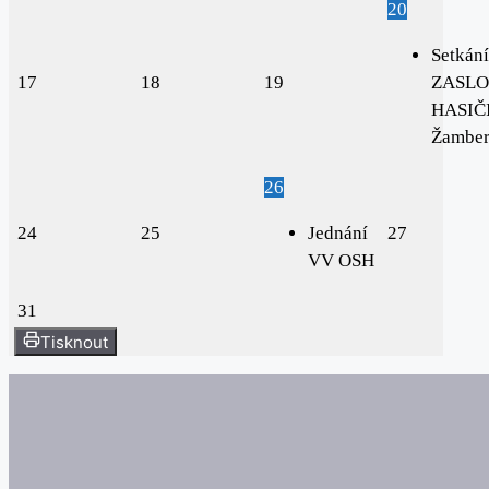
20
Setkání
17
18
19
ZASLO
HASIČI
Žambe
26
24
25
Jednání
27
VV OSH
31
Tisknout