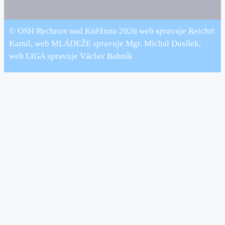
© OSH Rychnov nad Kněžnou 2026 web spravuje Reichrt
Kamil, web MLÁDEŽE spravuje Mgr. Michal Dusílek,
web LIGA spravuje Václav Bahník