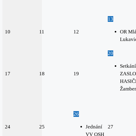
13
10
11
12
OR Mlá
Lukavi
20
Setkání
17
18
19
ZASLO
HASIČI
Žambe
26
24
25
Jednání
27
VV OSH