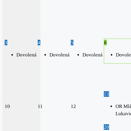
3
4
5
6
Dovolená
Dovolená
Dovolená
Dovole
13
10
11
12
OR Mlá
Lukavi
20