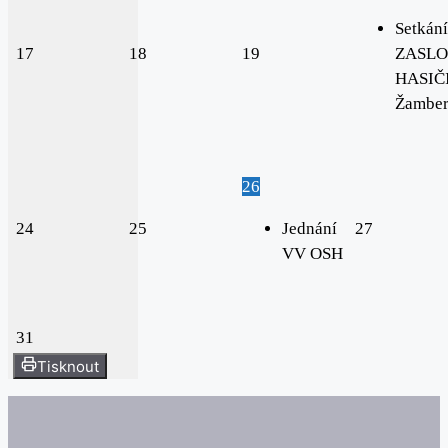
Setkání
17
18
19
ZASLO
HASIČI
Žambe
26
24
25
Jednání
27
VV OSH
31
Tisknout