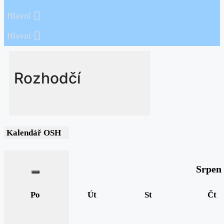
Hlavní
Hlavní
Rozhodčí
Kalendář OSH
Srpen
Po
Út
St
Čt