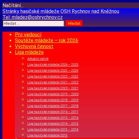
Načítání...
Přejít
Stránky hasičské mládeže
OSH Rychnov nad Kněžnou
k
Tel:
mladez@oshrychnov.cz
obsahu
Vyhledávání
webu
Pro vedoucí
Soutěže mládeže – rok 2026
Výchovná činnost
Liga mládeže
Aktuální ročník
Liga hasičské mládeže 2024 – 2025
Liga hasičské mládeže 2023 – 2024
Liga hasičské mládeže 2022 – 2023
Liga hasičské mládeže 2021 – 2022
Liga hasičské mládeže 2020 – 2021
Liga hasičské mládeže 2019 – 2020
Liga hasičské mládeže 2018 – 2019
Liga hasičské mládeže 2017 – 2018
Liga hasičské mládeže 2016 – 2017
Liga hasičské mládeže 2015 – 2016
Liga hasičské mládeže 2014 – 2015
Liga hasičské mládeže 2013 – 2014
Liga hasičské mládeže 2013