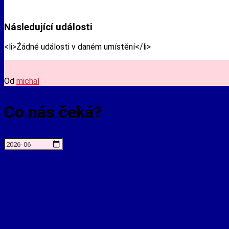
Následující události
<li>Źádné události v daném umístění</li>
Od
michal
Co nás čeká?