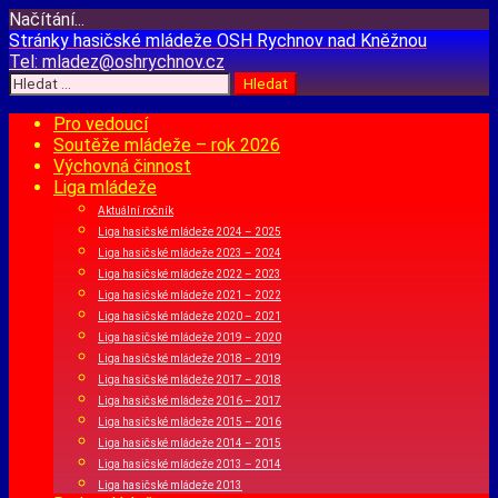
Načítání...
Přejít
Stránky hasičské mládeže
OSH Rychnov nad Kněžnou
k
Tel:
mladez@oshrychnov.cz
obsahu
Vyhledávání
webu
Pro vedoucí
Soutěže mládeže – rok 2026
Výchovná činnost
Liga mládeže
Aktuální ročník
Liga hasičské mládeže 2024 – 2025
Liga hasičské mládeže 2023 – 2024
Liga hasičské mládeže 2022 – 2023
Liga hasičské mládeže 2021 – 2022
Liga hasičské mládeže 2020 – 2021
Liga hasičské mládeže 2019 – 2020
Liga hasičské mládeže 2018 – 2019
Liga hasičské mládeže 2017 – 2018
Liga hasičské mládeže 2016 – 2017
Liga hasičské mládeže 2015 – 2016
Liga hasičské mládeže 2014 – 2015
Liga hasičské mládeže 2013 – 2014
Liga hasičské mládeže 2013