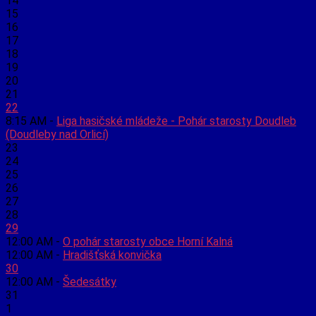
14
15
16
17
18
19
20
21
22
8:15 AM -
Liga hasičské mládeže - Pohár starosty Doudleb
(Doudleby nad Orlicí)
23
24
25
26
27
28
29
12:00 AM -
O pohár starosty obce Horní Kalná
12:00 AM -
Hradišťská konvička
30
12:00 AM -
Šedesátky
31
1