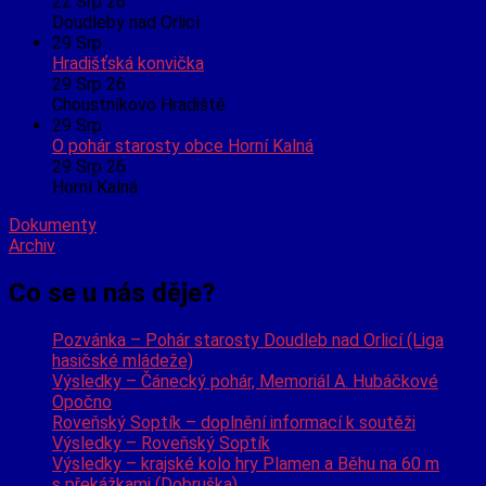
22 Srp 26
Doudleby nad Orlicí
29
Srp
Hradišťská konvička
29 Srp 26
Choustníkovo Hradiště
29
Srp
O pohár starosty obce Horní Kalná
29 Srp 26
Horní Kalná
Dokumenty
Archiv
Co se u nás děje?
Pozvánka – Pohár starosty Doudleb nad Orlicí (Liga
hasičské mládeže)
Výsledky – Čánecký pohár, Memoriál A. Hubáčkové
Opočno
Roveňský Soptík – doplnění informací k soutěži
Výsledky – Roveňský Soptík
Výsledky – krajské kolo hry Plamen a Běhu na 60 m
s překážkami (Dobruška)