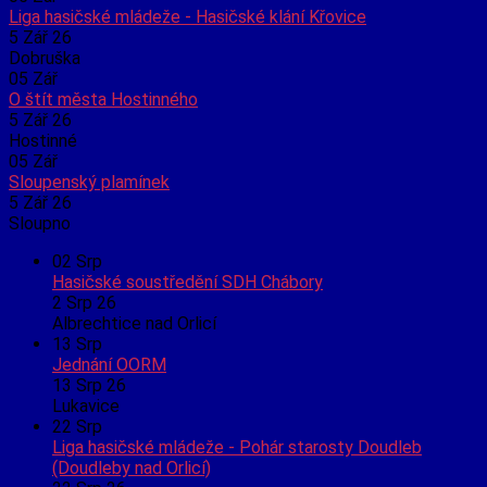
Liga hasičské mládeže - Hasičské klání Křovice
5 Zář 26
Dobruška
05
Zář
O štít města Hostinného
5 Zář 26
Hostinné
05
Zář
Sloupenský plamínek
5 Zář 26
Sloupno
02
Srp
Hasičské soustředění SDH Chábory
2 Srp 26
Albrechtice nad Orlicí
13
Srp
Jednání OORM
13 Srp 26
Lukavice
22
Srp
Liga hasičské mládeže - Pohár starosty Doudleb
(Doudleby nad Orlicí)