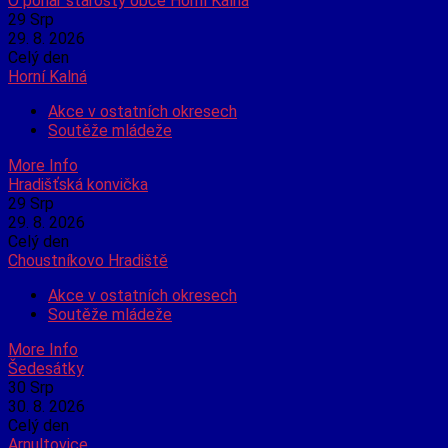
O pohár starosty obce Horní Kalná
29
Srp
29. 8. 2026
Celý den
Horní Kalná
Akce v ostatních okresech
Soutěže mládeže
More Info
Hradišťská konvička
29
Srp
29. 8. 2026
Celý den
Choustníkovo Hradiště
Akce v ostatních okresech
Soutěže mládeže
More Info
Šedesátky
30
Srp
30. 8. 2026
Celý den
Arnultovice