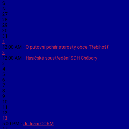
S
N
27
28
29
30
31
1
12:00 AM -
O putovní pohár starosty obce Třebihošť
2
12:00 AM -
Hasičské soustředění SDH Chábory
3
4
5
6
7
8
9
10
11
12
13
5:00 PM -
Jednání OORM