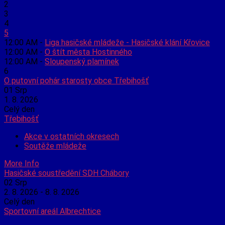
2
3
4
5
12:00 AM -
Liga hasičské mládeže - Hasičské klání Křovice
12:00 AM -
O štít města Hostinného
12:00 AM -
Sloupenský plamínek
6
O putovní pohár starosty obce Třebihošť
01
Srp
1. 8. 2026
Celý den
Třebihošť
Akce v ostatních okresech
Soutěže mládeže
More Info
Hasičské soustředění SDH Chábory
02
Srp
2. 8. 2026 - 8. 8. 2026
Celý den
Sportovní areál Albrechtice