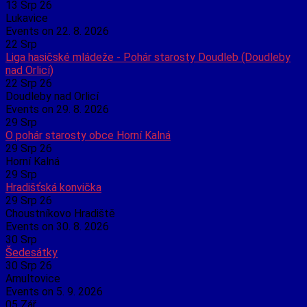
13 Srp 26
Lukavice
Events on 22. 8. 2026
22
Srp
Liga hasičské mládeže - Pohár starosty Doudleb (Doudleby
nad Orlicí)
22 Srp 26
Doudleby nad Orlicí
Events on 29. 8. 2026
29
Srp
O pohár starosty obce Horní Kalná
29 Srp 26
Horní Kalná
29
Srp
Hradišťská konvička
29 Srp 26
Choustníkovo Hradiště
Events on 30. 8. 2026
30
Srp
Šedesátky
30 Srp 26
Arnultovice
Events on 5. 9. 2026
05
Zář