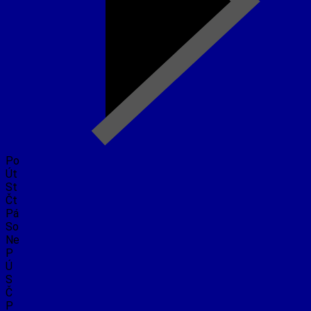
Po
Út
St
Čt
Pá
So
Ne
P
Ú
S
Č
P