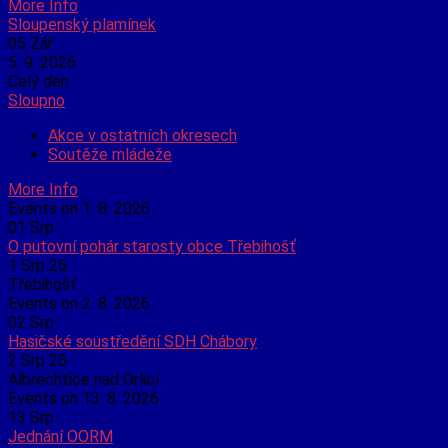
More Info
Sloupenský plamínek
05
Zář
5. 9. 2026
Celý den
Sloupno
Akce v ostatních okresech
Soutěže mládeže
More Info
Events on 1. 8. 2026
01
Srp
O putovní pohár starosty obce Třebihošť
1 Srp 26
Třebihošť
Events on 2. 8. 2026
02
Srp
Hasičské soustředění SDH Chábory
2 Srp 26
Albrechtice nad Orlicí
Events on 13. 8. 2026
13
Srp
Jednání OORM