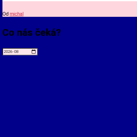
Od
michal
Co nás čeká?