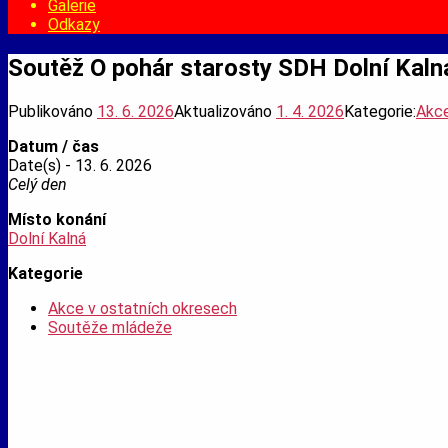
Galerie
Odkazy
Soutěž O pohár starosty SDH Dolní Kaln
Publikováno
13. 6. 2026
Aktualizováno
1. 4. 2026
Kategorie:
Akce
Datum / čas
Date(s) - 13. 6. 2026
Celý den
Místo konání
Dolní Kalná
Kategorie
Akce v ostatních okresech
Soutěže mládeže