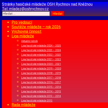
Přejít
Stránky hasičské mládeže
OSH Rychnov nad Kněžnou
k
Tel:
mladez@oshrychnov.cz
obsahu
Vyhledávání
webu
Pro vedoucí
Soutěže mládeže – rok 2026
Výchovná činnost
Liga mládeže
Aktuální ročník
Liga hasičské mládeže 2024 – 2025
Liga hasičské mládeže 2023 – 2024
Liga hasičské mládeže 2022 – 2023
Liga hasičské mládeže 2021 – 2022
Liga hasičské mládeže 2020 – 2021
Liga hasičské mládeže 2019 – 2020
Liga hasičské mládeže 2018 – 2019
Liga hasičské mládeže 2017 – 2018
Liga hasičské mládeže 2016 – 2017
Liga hasičské mládeže 2015 – 2016
Liga hasičské mládeže 2014 – 2015
Liga hasičské mládeže 2013 – 2014
Liga hasičské mládeže 2013
Rada mládeže