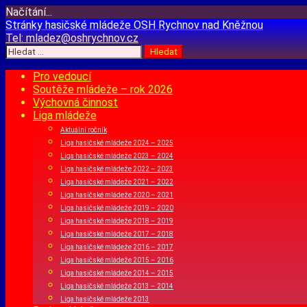
Načítání...
Přejít
Stránky hasičské mládeže
OSH Rychnov nad Kněžnou
k
Tel:
mladez@oshrychnov.cz
obsahu
Vyhledávání
webu
Pro vedoucí
Soutěže mládeže – rok 2026
Výchovná činnost
Liga mládeže
Aktuální ročník
Liga hasičské mládeže 2024 – 2025
Liga hasičské mládeže 2023 – 2024
Liga hasičské mládeže 2022 – 2023
Liga hasičské mládeže 2021 – 2022
Liga hasičské mládeže 2020 – 2021
Liga hasičské mládeže 2019 – 2020
Liga hasičské mládeže 2018 – 2019
Liga hasičské mládeže 2017 – 2018
Liga hasičské mládeže 2016 – 2017
Liga hasičské mládeže 2015 – 2016
Liga hasičské mládeže 2014 – 2015
Liga hasičské mládeže 2013 – 2014
Liga hasičské mládeže 2013