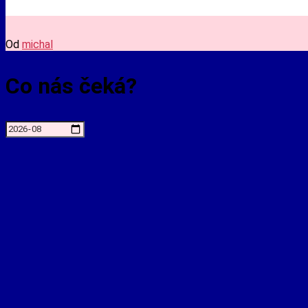
Od
michal
Co nás čeká?