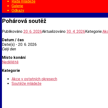
Rada mládeže
Galerie
Odkazy
Pohárová soutěž
Publikováno
20. 6. 2026
Aktualizováno
30. 4. 2026
Kategorie:
Akc
Datum / čas
Date(s) - 20. 6. 2026
Celý den
Místo konání
Neděliště
Kategorie
Akce v ostatních okresech
Soutěže mládeže