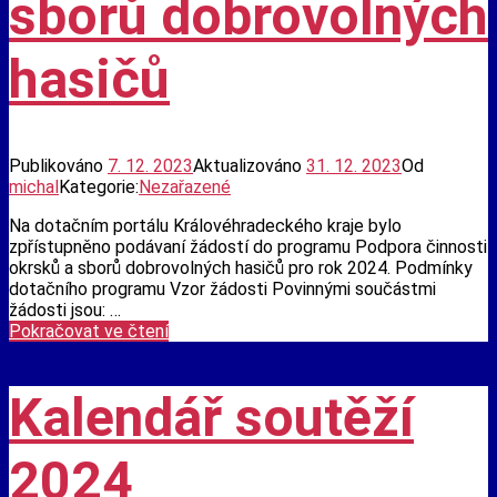
sborů dobrovolných
hasičů
Publikováno
7. 12. 2023
Aktualizováno
31. 12. 2023
Od
michal
Kategorie:
Nezařazené
Na dotačním portálu Královéhradeckého kraje bylo
zpřístupněno podávaní žádostí do programu Podpora činnosti
okrsků a sborů dobrovolných hasičů pro rok 2024. Podmínky
dotačního programu Vzor žádosti Povinnými součástmi
žádosti jsou: …
Královéhradecký
Pokračovat ve čtení
kraj
–
Podpora
Kalendář soutěží
činnosti
okrsků
a
2024
sborů