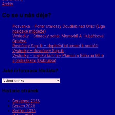
Archiv
Co se u nás děje?
Pozvánka – Pohár starosty Doudleb nad Orlicí (Liga
hasičské mládeže)
Výsledky – Čánecký pohár, Memoriál A. Hubáčkové
Opočno
Roveňský Soptík – doplnění informací k soutěži
Výsledky – Roveňský Soptík
Výsledky – krajské kolo hry Plamen a Běhu na 60 m
s překážkami (Dobruška)
Jaké informace hledáte?
Jaké
informace
hledáte?
Historie stránek
Červenec 2026
Červen 2026
Květen 2026