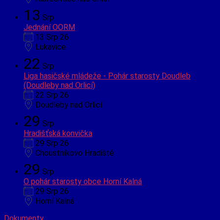
13
Srp
Jednání OORM
13 Srp 26
Lukavice
22
Srp
Liga hasičské mládeže - Pohár starosty Doudleb
(Doudleby nad Orlicí)
22 Srp 26
Doudleby nad Orlicí
29
Srp
Hradišťská konvička
29 Srp 26
Choustníkovo Hradiště
29
Srp
O pohár starosty obce Horní Kalná
29 Srp 26
Horní Kalná
Dokumenty