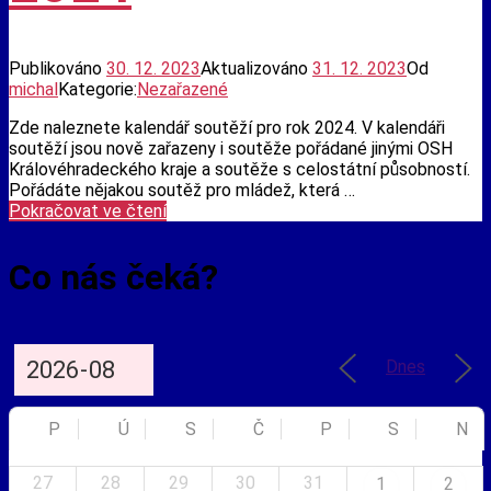
dobrovolných
hasičů
Publikováno
30. 12. 2023
Aktualizováno
31. 12. 2023
Od
michal
Kategorie:
Nezařazené
Zde naleznete kalendář soutěží pro rok 2024. V kalendáři
soutěží jsou nově zařazeny i soutěže pořádané jinými OSH
Královéhradeckého kraje a soutěže s celostátní působností.
Pořádáte nějakou soutěž pro mládež, která …
Kalendář
Pokračovat ve čtení
soutěží
2024
Co nás čeká?
Dnes
P
Ú
S
Č
P
S
N
27
28
29
30
31
1
2