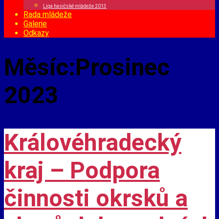
Liga hasičské mládeže 2013
Rada mládeže
Galerie
Odkazy
Měsíc:
Prosinec
2023
Královéhradecký
kraj – Podpora
činnosti okrsků a