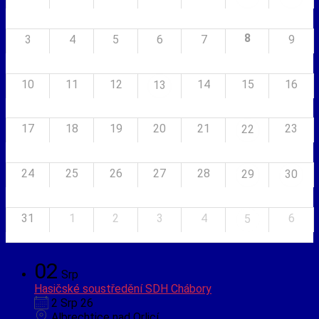
8
3
4
5
6
7
9
10
11
12
14
15
16
13
17
18
19
20
21
23
22
24
25
26
27
28
29
30
31
1
2
3
4
6
5
02
Srp
Hasičské soustředění SDH Chábory
2 Srp 26
Albrechtice nad Orlicí