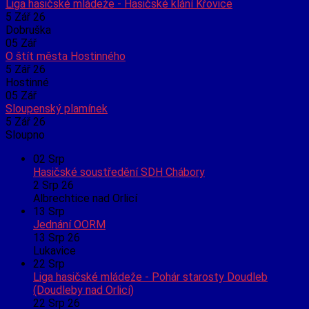
Liga hasičské mládeže - Hasičské klání Křovice
5 Zář 26
Dobruška
05
Zář
O štít města Hostinného
5 Zář 26
Hostinné
05
Zář
Sloupenský plamínek
5 Zář 26
Sloupno
02
Srp
Hasičské soustředění SDH Chábory
2 Srp 26
Albrechtice nad Orlicí
13
Srp
Jednání OORM
13 Srp 26
Lukavice
22
Srp
Liga hasičské mládeže - Pohár starosty Doudleb
(Doudleby nad Orlicí)
22 Srp 26