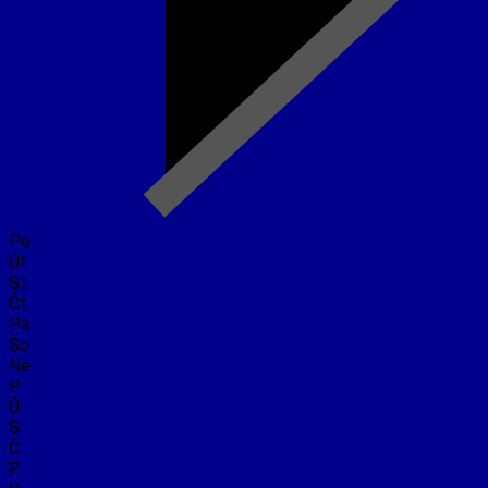
Po
Út
St
Čt
Pá
So
Ne
P
Ú
S
Č
P