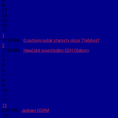
S
N
27
28
29
30
31
1
12:00 AM -
O putovní pohár starosty obce Třebihošť
2
12:00 AM -
Hasičské soustředění SDH Chábory
3
4
5
6
7
8
9
10
11
12
13
5:00 PM -
Jednání OORM
14