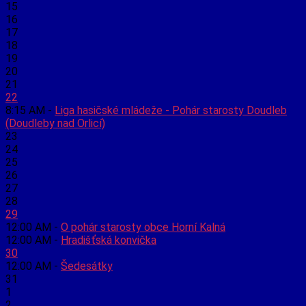
15
16
17
18
19
20
21
22
8:15 AM -
Liga hasičské mládeže - Pohár starosty Doudleb
(Doudleby nad Orlicí)
23
24
25
26
27
28
29
12:00 AM -
O pohár starosty obce Horní Kalná
12:00 AM -
Hradišťská konvička
30
12:00 AM -
Šedesátky
31
1
2