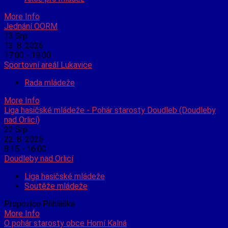
More Info
Jednání OORM
13
Srp
13. 8. 2026
17:00 - 19:00
Sportovní areál Lukavice
Rada mládeže
More Info
Liga hasičské mládeže - Pohár starosty Doudleb (Doudleby
nad Orlicí)
22
Srp
22. 8. 2026
8:15 - 16:00
Doudleby nad Orlicí
Liga hasičské mládeže
Soutěže mládeže
Propozice Přihláška
More Info
O pohár starosty obce Horní Kalná