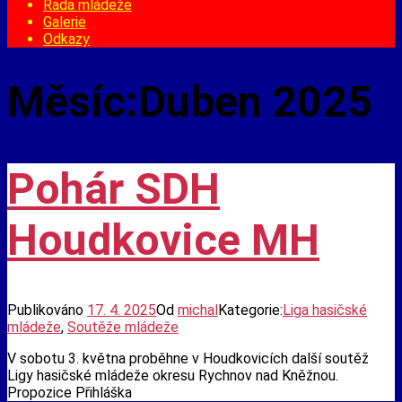
Rada mládeže
Galerie
Odkazy
Měsíc:
Duben 2025
Pohár SDH
Houdkovice MH
Publikováno
17. 4. 2025
Od
michal
Kategorie:
Liga hasičské
mládeže
,
Soutěže mládeže
V sobotu 3. května proběhne v Houdkovicích další soutěž
Ligy hasičské mládeže okresu Rychnov nad Kněžnou.
Propozice Přihláška