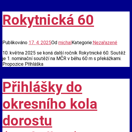
Rokytnická 60
Publikováno
17. 4. 2025
Od
michal
Kategorie:
Nezařazené
10. května 2025 se koná další ročník Rokytnické 60. Soutěž
je 1. nominační soutěží na MČR v běhu 60 m s překážkami.
Propozice Přihláška
Přihlášky do
okresního kola
dorostu