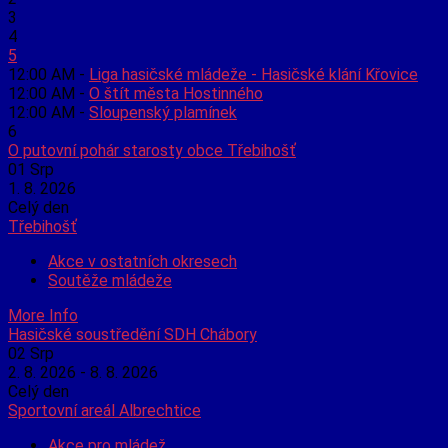
3
4
5
12:00 AM -
Liga hasičské mládeže - Hasičské klání Křovice
12:00 AM -
O štít města Hostinného
12:00 AM -
Sloupenský plamínek
6
O putovní pohár starosty obce Třebihošť
01
Srp
1. 8. 2026
Celý den
Třebihošť
Akce v ostatních okresech
Soutěže mládeže
More Info
Hasičské soustředění SDH Chábory
02
Srp
2. 8. 2026 - 8. 8. 2026
Celý den
Sportovní areál Albrechtice
Akce pro mládež