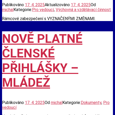
Publikováno
17. 4. 2025
Aktualizováno
17. 4. 2025
Od
michal
Kategorie:
Pro vedoucí
,
Výchovná a vzdělávací činnost
Rámcové zabezpečení s VYZNAČENÝMI ZMĚNAMI.
NOVĚ PLATNÉ
ČLENSKÉ
PŘIHLÁŠKY –
MLÁDEŽ
Publikováno
17. 4. 2025
Od
michal
Kategorie:
Dokumenty
,
Pro
vedoucí