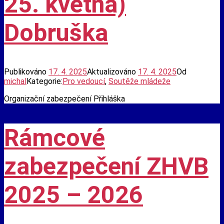
25. května)
Dobruška
Publikováno
17. 4. 2025
Aktualizováno
17. 4. 2025
Od
michal
Kategorie:
Pro vedoucí
,
Soutěže mládeže
Organizační zabezpečení Přihláška
Rámcové
zabezpečení ZHVB
2025 – 2026