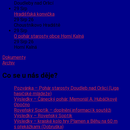
Doudleby nad Orlicí
29
Srp
Hradišťská konvička
29 Srp 26
Choustníkovo Hradiště
29
Srp
O pohár starosty obce Horní Kalná
29 Srp 26
Horní Kalná
Dokumenty
Archiv
Co se u nás děje?
Pozvánka – Pohár starosty Doudleb nad Orlicí (Liga
hasičské mládeže)
Výsledky – Čánecký pohár, Memoriál A. Hubáčkové
Opočno
Roveňský Soptík – doplnění informací k soutěži
Výsledky – Roveňský Soptík
Výsledky – krajské kolo hry Plamen a Běhu na 60 m
s překážkami (Dobruška)