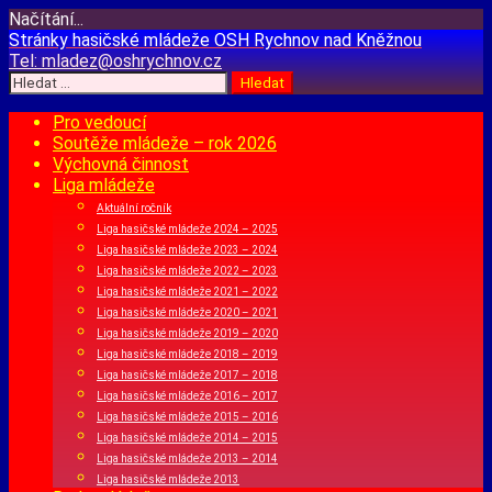
Načítání...
Přejít
Stránky hasičské mládeže
OSH Rychnov nad Kněžnou
k
Tel:
mladez@oshrychnov.cz
obsahu
Vyhledávání
webu
Pro vedoucí
Soutěže mládeže – rok 2026
Výchovná činnost
Liga mládeže
Aktuální ročník
Liga hasičské mládeže 2024 – 2025
Liga hasičské mládeže 2023 – 2024
Liga hasičské mládeže 2022 – 2023
Liga hasičské mládeže 2021 – 2022
Liga hasičské mládeže 2020 – 2021
Liga hasičské mládeže 2019 – 2020
Liga hasičské mládeže 2018 – 2019
Liga hasičské mládeže 2017 – 2018
Liga hasičské mládeže 2016 – 2017
Liga hasičské mládeže 2015 – 2016
Liga hasičské mládeže 2014 – 2015
Liga hasičské mládeže 2013 – 2014
Liga hasičské mládeže 2013