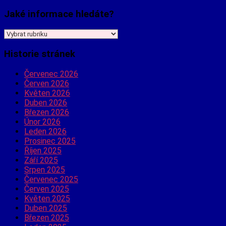
Jaké informace hledáte?
Jaké
informace
hledáte?
Historie stránek
Červenec 2026
Červen 2026
Květen 2026
Duben 2026
Březen 2026
Únor 2026
Leden 2026
Prosinec 2025
Říjen 2025
Září 2025
Srpen 2025
Červenec 2025
Červen 2025
Květen 2025
Duben 2025
Březen 2025