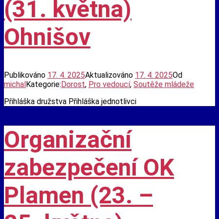
(31. května)
Ohnišov
Publikováno
17. 4. 2025
Aktualizováno
17. 4. 2025
Od
michal
Kategorie:
Dorost
,
Pro vedoucí
,
Soutěže mládeže
Přihláška družstva Přihláška jednotlivci
Organizační
zabezpečení OK
Plamen (23. –