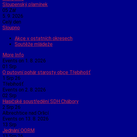
Sloupenský plamínek
05
Zář
5. 9. 2026
Celý den
Sloupno
Akce v ostatních okresech
Soutěže mládeže
More Info
Events on 1. 8. 2026
01
Srp
O putovní pohár starosty obce Třebihošť
1 Srp 26
Třebihošť
Events on 2. 8. 2026
02
Srp
Hasičské soustředění SDH Chábory
2 Srp 26
Albrechtice nad Orlicí
Events on 13. 8. 2026
13
Srp
Jednání OORM
13 Srp 26