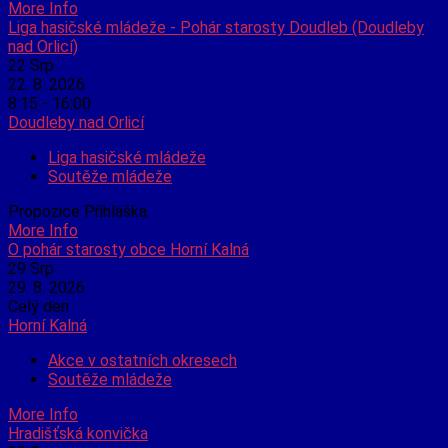
More Info
Liga hasičské mládeže - Pohár starosty Doudleb (Doudleby
nad Orlicí)
22
Srp
22. 8. 2026
8:15 - 16:00
Doudleby nad Orlicí
Liga hasičské mládeže
Soutěže mládeže
Propozice Přihláška
More Info
O pohár starosty obce Horní Kalná
29
Srp
29. 8. 2026
Celý den
Horní Kalná
Akce v ostatních okresech
Soutěže mládeže
More Info
Hradišťská konvička