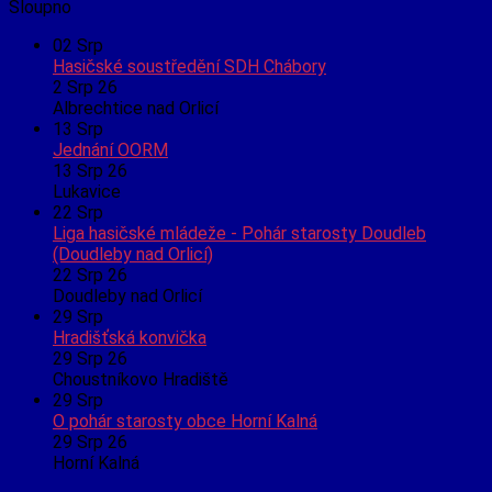
Sloupno
02
Srp
Hasičské soustředění SDH Chábory
2 Srp 26
Albrechtice nad Orlicí
13
Srp
Jednání OORM
13 Srp 26
Lukavice
22
Srp
Liga hasičské mládeže - Pohár starosty Doudleb
(Doudleby nad Orlicí)
22 Srp 26
Doudleby nad Orlicí
29
Srp
Hradišťská konvička
29 Srp 26
Choustníkovo Hradiště
29
Srp
O pohár starosty obce Horní Kalná
29 Srp 26
Horní Kalná