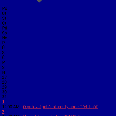
Po
Út
St
Čt
Pá
So
Ne
P
Ú
S
Č
P
S
N
27
28
29
30
31
1
12:00 AM -
O putovní pohár starosty obce Třebihošť
2