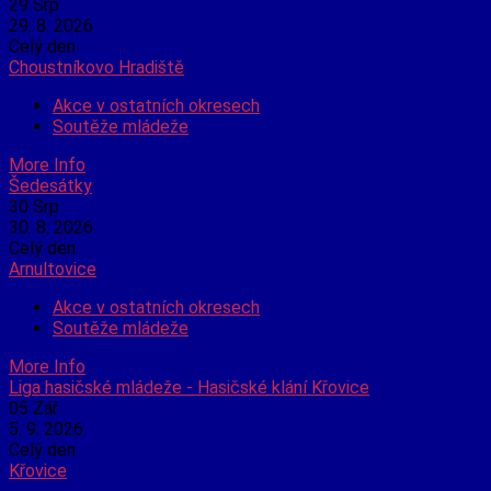
29
Srp
29. 8. 2026
Celý den
Choustníkovo Hradiště
Akce v ostatních okresech
Soutěže mládeže
More Info
Šedesátky
30
Srp
30. 8. 2026
Celý den
Arnultovice
Akce v ostatních okresech
Soutěže mládeže
More Info
Liga hasičské mládeže - Hasičské klání Křovice
05
Zář
5. 9. 2026
Celý den
Křovice