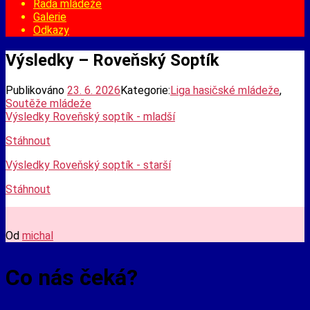
Rada mládeže
Galerie
Odkazy
Výsledky – Roveňský Soptík
Publikováno
23. 6. 2026
Kategorie:
Liga hasičské mládeže
,
Soutěže mládeže
Výsledky Roveňský soptík - mladší
Stáhnout
Výsledky Roveňský soptík - starší
Stáhnout
Od
michal
Co nás čeká?