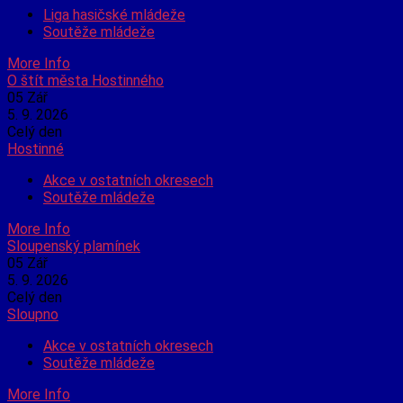
Liga hasičské mládeže
Soutěže mládeže
More Info
O štít města Hostinného
05
Zář
5. 9. 2026
Celý den
Hostinné
Akce v ostatních okresech
Soutěže mládeže
More Info
Sloupenský plamínek
05
Zář
5. 9. 2026
Celý den
Sloupno
Akce v ostatních okresech
Soutěže mládeže
More Info