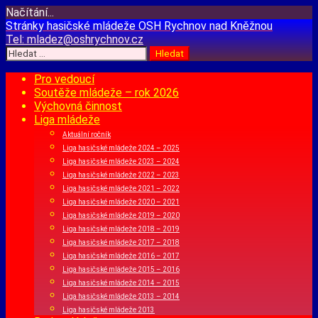
Načítání...
Přejít
Stránky hasičské mládeže
OSH Rychnov nad Kněžnou
k
Tel:
mladez@oshrychnov.cz
obsahu
Vyhledávání
webu
Pro vedoucí
Soutěže mládeže – rok 2026
Výchovná činnost
Liga mládeže
Aktuální ročník
Liga hasičské mládeže 2024 – 2025
Liga hasičské mládeže 2023 – 2024
Liga hasičské mládeže 2022 – 2023
Liga hasičské mládeže 2021 – 2022
Liga hasičské mládeže 2020 – 2021
Liga hasičské mládeže 2019 – 2020
Liga hasičské mládeže 2018 – 2019
Liga hasičské mládeže 2017 – 2018
Liga hasičské mládeže 2016 – 2017
Liga hasičské mládeže 2015 – 2016
Liga hasičské mládeže 2014 – 2015
Liga hasičské mládeže 2013 – 2014
Liga hasičské mládeže 2013