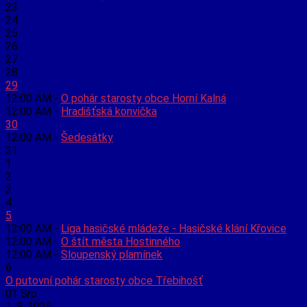
23
24
25
26
27
28
29
12:00 AM -
O pohár starosty obce Horní Kalná
12:00 AM -
Hradišťská konvička
30
12:00 AM -
Šedesátky
31
1
2
3
4
5
12:00 AM -
Liga hasičské mládeže - Hasičské klání Křovice
12:00 AM -
O štít města Hostinného
12:00 AM -
Sloupenský plamínek
6
O putovní pohár starosty obce Třebihošť
01
Srp
1. 8. 2026