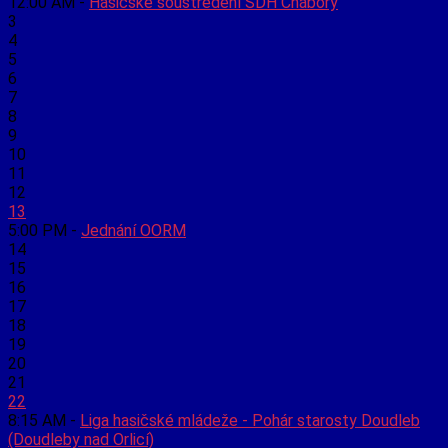
12:00 AM -
Hasičské soustředění SDH Chábory
3
4
5
6
7
8
9
10
11
12
13
5:00 PM -
Jednání OORM
14
15
16
17
18
19
20
21
22
8:15 AM -
Liga hasičské mládeže - Pohár starosty Doudleb
(Doudleby nad Orlicí)