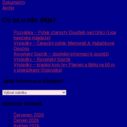
Dokumenty
Archiv
Co se u nás děje?
Pozvánka – Pohár starosty Doudleb nad Orlicí (Liga
hasičské mládeže)
Výsledky – Čánecký pohár, Memoriál A. Hubáčkové
Opočno
Roveňský Soptík – doplnění informací k soutěži
Výsledky – Roveňský Soptík
Výsledky – krajské kolo hry Plamen a Běhu na 60 m
s překážkami (Dobruška)
Jaké informace hledáte?
Jaké
informace
hledáte?
Historie stránek
Červenec 2026
Červen 2026
Květen 2026