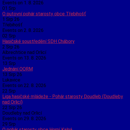
Events on 1. 8. 2026
01
Srp
O putovní pohár starosty obce Třebihošť
1 Srp 26
Třebihošť
Events on 2. 8. 2026
02
Srp
Hasičské soustředění SDH Chábory
2 Srp 26
Albrechtice nad Orlicí
Events on 13. 8. 2026
13
Srp
Jednání OORM
13 Srp 26
Lukavice
Events on 22. 8. 2026
22
Srp
Liga hasičské mládeže - Pohár starosty Doudleb (Doudleby
nad Orlicí)
22 Srp 26
Doudleby nad Orlicí
Events on 29. 8. 2026
29
Srp
O pohár starosty obce Horní Kalná