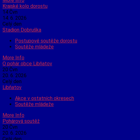
More Info
Krajské kolo dorostu
14
Čvn
14. 6. 2026
Celý den
Stadion Dobruška
Postupové soutěže dorostu
Soutěže mládeže
More Info
O pohár obce Libňatov
20
Čvn
20. 6. 2026
Celý den
Libňatov
Akce v ostatních okresech
Soutěže mládeže
More Info
Pohárová soutěž
20
Čvn
20. 6. 2026
Celý den