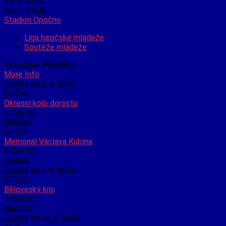
28. 6. 2026
8:00 - 14:00
Stadion Opočno
Liga hasičské mládeže
Soutěže mládeže
Propozice Přihláška
More Info
Events on 6. 6. 2026
06
Čvn
Okresní kolo dorostu
6 Čvn 26
Ohnišov
06
Čvn
Memoriál Václava Kubína
6 Čvn 26
Smiřice
Events on 7. 6. 2026
07
Čvn
Běloveský kilo
7 Čvn 26
Náchod
Events on 13. 6. 2026