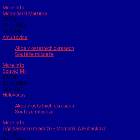
More Info
Memoriál B.Martínka
27
Čvn
27. 6. 2026
Celý den
Arnultovice
Akce v ostatních okresech
Soutěže mládeže
More Info
Soutěž MH
27
Čvn
27. 6. 2026
Celý den
Holovousy
Akce v ostatních okresech
Soutěže mládeže
More Info
Liga hasičské mládeže - Memoriál A.Hubáčkové
28
Čvn