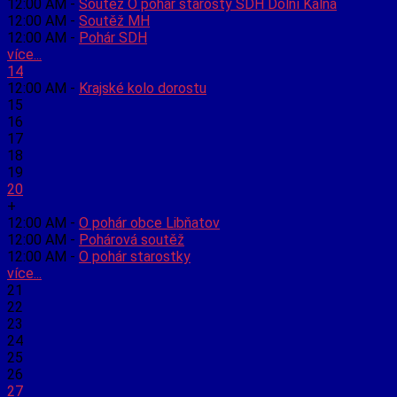
12:00 AM -
Soutěž O pohár starosty SDH Dolní Kalná
12:00 AM -
Soutěž MH
12:00 AM -
Pohár SDH
více...
14
12:00 AM -
Krajské kolo dorostu
15
16
17
18
19
20
+
12:00 AM -
O pohár obce Libňatov
12:00 AM -
Pohárová soutěž
12:00 AM -
O pohár starostky
více...
21
22
23
24
25
26
27