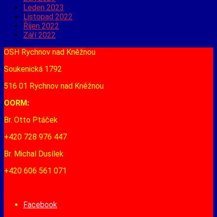
Leden 2023
Listopad 2022
Říjen 2022
Září 2022
OSH Rychnov nad Kněžnou
Soukenická 1792
516 01 Rychnov nad Kněžnou
OORM:
Br. Otto Ptáček
+420 728 976 447
Br. Michal Dusílek
+420 606 561 071
Facebook