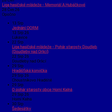
28
Čvn
Liga hasičské mládeže - Memoriál A.Hubáčkové
28 Čvn 26
Opočno
13
Srp
Jednání OORM
13 Srp 26
Lukavice
22
Srp
Liga hasičské mládeže - Pohár starosty Doudleb
(Doudleby nad Orlicí)
22 Srp 26
Doudleby nad Orlicí
29
Srp
Hradišťská konvička
29 Srp 26
Choustníkovo Hradiště
29
Srp
O pohár starosty obce Horní Kalná
29 Srp 26
Horní Kalná
30
Srp
Šedesátky