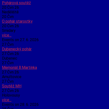
Pohárová soutěž
20 Čvn 26
Neděliště
20
Čvn
O pohár starostky
20 Čvn 26
Smidary
více...
Events on 27. 6. 2026
27
Čvn
Dubenecký pohár
27 Čvn 26
Dubenec
27
Čvn
Memoriál B.Martínka
27 Čvn 26
Arnultovice
27
Čvn
Soutěž MH
27 Čvn 26
Holovousy
více...
Events on 28. 6. 2026