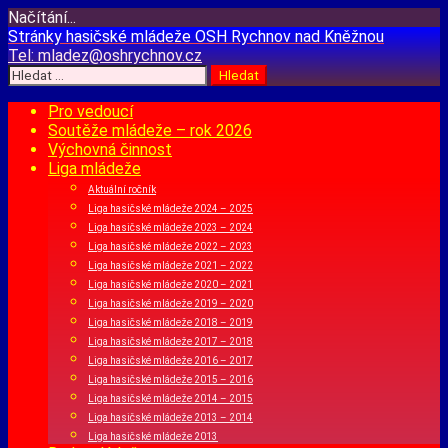
Načítání...
Přejít
Stránky hasičské mládeže
OSH Rychnov nad Kněžnou
k
Tel:
mladez@oshrychnov.cz
obsahu
Vyhledávání
webu
Pro vedoucí
Soutěže mládeže – rok 2026
Výchovná činnost
Liga mládeže
Aktuální ročník
Liga hasičské mládeže 2024 – 2025
Liga hasičské mládeže 2023 – 2024
Liga hasičské mládeže 2022 – 2023
Liga hasičské mládeže 2021 – 2022
Liga hasičské mládeže 2020 – 2021
Liga hasičské mládeže 2019 – 2020
Liga hasičské mládeže 2018 – 2019
Liga hasičské mládeže 2017 – 2018
Liga hasičské mládeže 2016 – 2017
Liga hasičské mládeže 2015 – 2016
Liga hasičské mládeže 2014 – 2015
Liga hasičské mládeže 2013 – 2014
Liga hasičské mládeže 2013