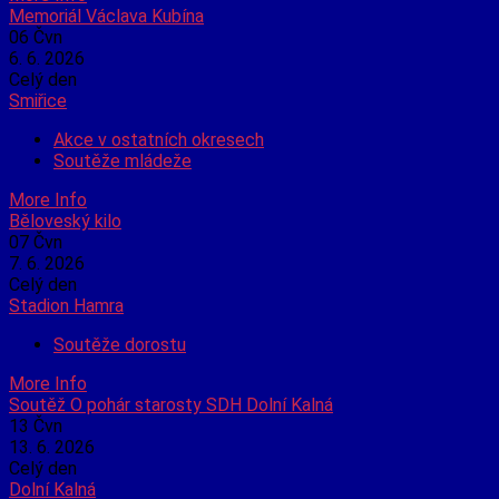
Memoriál Václava Kubína
06
Čvn
6. 6. 2026
Celý den
Smiřice
Akce v ostatních okresech
Soutěže mládeže
More Info
Běloveský kilo
07
Čvn
7. 6. 2026
Celý den
Stadion Hamra
Soutěže dorostu
More Info
Soutěž O pohár starosty SDH Dolní Kalná
13
Čvn
13. 6. 2026
Celý den
Dolní Kalná