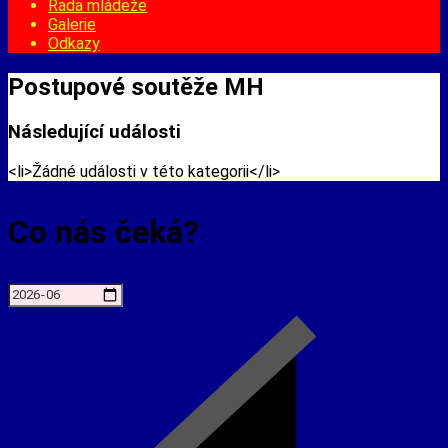
Rada mládeže
Galerie
Odkazy
Postupové soutěže MH
Následující události
<li>Žádné události v této kategorii</li>
Co nás čeká?