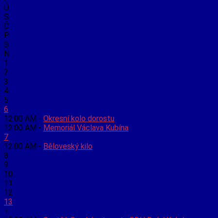
Ú
S
Č
P
S
N
1
2
3
4
5
6
12:00 AM -
Okresní kolo dorostu
12:00 AM -
Memoriál Václava Kubína
7
12:00 AM -
Běloveský kilo
8
9
10
11
12
13
+