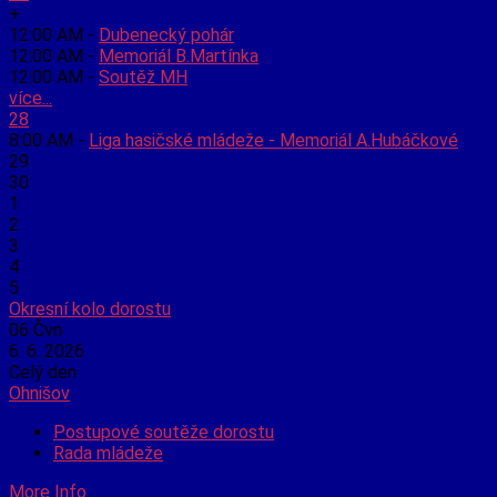
+
12:00 AM -
Dubenecký pohár
12:00 AM -
Memoriál B.Martínka
12:00 AM -
Soutěž MH
více...
28
8:00 AM -
Liga hasičské mládeže - Memoriál A.Hubáčkové
29
30
1
2
3
4
5
Okresní kolo dorostu
06
Čvn
6. 6. 2026
Celý den
Ohnišov
Postupové soutěže dorostu
Rada mládeže
More Info