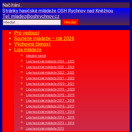
Načítání...
Přejít
Stránky hasičské mládeže
OSH Rychnov nad Kněžnou
k
Tel:
mladez@oshrychnov.cz
obsahu
Vyhledávání
webu
Pro vedoucí
Soutěže mládeže – rok 2026
Výchovná činnost
Liga mládeže
Aktuální ročník
Liga hasičské mládeže 2024 – 2025
Liga hasičské mládeže 2023 – 2024
Liga hasičské mládeže 2022 – 2023
Liga hasičské mládeže 2021 – 2022
Liga hasičské mládeže 2020 – 2021
Liga hasičské mládeže 2019 – 2020
Liga hasičské mládeže 2018 – 2019
Liga hasičské mládeže 2017 – 2018
Liga hasičské mládeže 2016 – 2017
Liga hasičské mládeže 2015 – 2016
Liga hasičské mládeže 2014 – 2015
Liga hasičské mládeže 2013 – 2014
Liga hasičské mládeže 2013