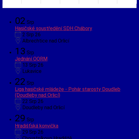
02
Srp
Hasičské soustředění SDH Chábory
2 Srp 26
Albrechtice nad Orlicí
13
Srp
Jednání OORM
13 Srp 26
Lukavice
22
Srp
Liga hasičské mládeže - Pohár starosty Doudleb
(Doudleby nad Orlicí)
22 Srp 26
Doudleby nad Orlicí
29
Srp
Hradišťská konvička
29 Srp 26
Choustníkovo Hradiště