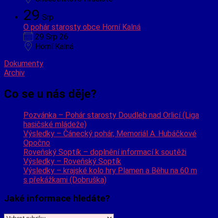
29
Srp
O pohár starosty obce Horní Kalná
29 Srp 26
Horní Kalná
Dokumenty
Archiv
Co se u nás děje?
Pozvánka – Pohár starosty Doudleb nad Orlicí (Liga
hasičské mládeže)
Výsledky – Čánecký pohár, Memoriál A. Hubáčkové
Opočno
Roveňský Soptík – doplnění informací k soutěži
Výsledky – Roveňský Soptík
Výsledky – krajské kolo hry Plamen a Běhu na 60 m
s překážkami (Dobruška)
Jaké informace hledáte?
Jaké