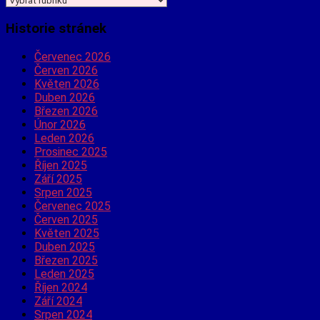
informace
hledáte?
Historie stránek
Červenec 2026
Červen 2026
Květen 2026
Duben 2026
Březen 2026
Únor 2026
Leden 2026
Prosinec 2025
Říjen 2025
Září 2025
Srpen 2025
Červenec 2025
Červen 2025
Květen 2025
Duben 2025
Březen 2025
Leden 2025
Říjen 2024
Září 2024
Srpen 2024