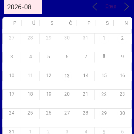
Dnes
P
Ú
S
Č
P
S
N
27
28
29
30
31
1
2
8
3
4
5
6
7
9
10
11
12
14
15
16
13
17
18
19
20
21
23
22
24
25
26
27
28
29
30
31
1
2
3
4
6
5