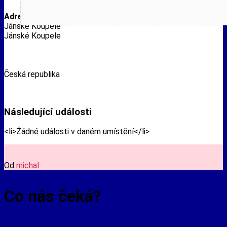
Adresa
Jánské Koupele
Jánské Koupele
Česká republika
Následující události
<li>Źádné události v daném umístění</li>
Od
michal
Co nás čeká?