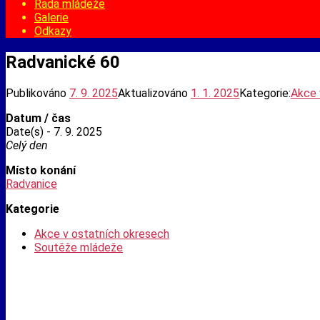
Rada mládeže
Galerie
Odkazy
Radvanické 60
Publikováno
7. 9. 2025
Aktualizováno
1. 1. 2025
Kategorie:
Akce 
Datum / čas
Date(s) - 7. 9. 2025
Celý den
Místo konání
Radvanice
Kategorie
Akce v ostatních okresech
Soutěže mládeže