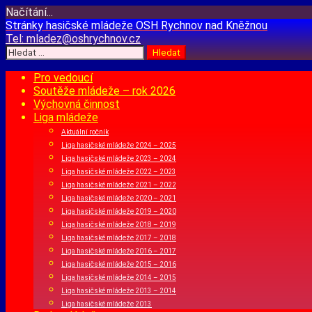
Načítání...
Přejít
Stránky hasičské mládeže
OSH Rychnov nad Kněžnou
k
Tel:
mladez@oshrychnov.cz
obsahu
Vyhledávání
webu
Pro vedoucí
Soutěže mládeže – rok 2026
Výchovná činnost
Liga mládeže
Aktuální ročník
Liga hasičské mládeže 2024 – 2025
Liga hasičské mládeže 2023 – 2024
Liga hasičské mládeže 2022 – 2023
Liga hasičské mládeže 2021 – 2022
Liga hasičské mládeže 2020 – 2021
Liga hasičské mládeže 2019 – 2020
Liga hasičské mládeže 2018 – 2019
Liga hasičské mládeže 2017 – 2018
Liga hasičské mládeže 2016 – 2017
Liga hasičské mládeže 2015 – 2016
Liga hasičské mládeže 2014 – 2015
Liga hasičské mládeže 2013 – 2014
Liga hasičské mládeže 2013