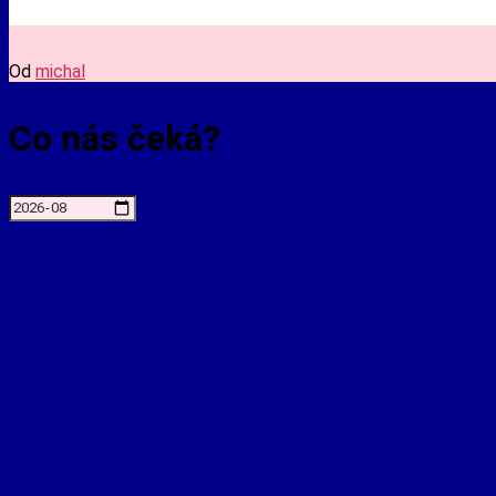
Od
michal
Co nás čeká?