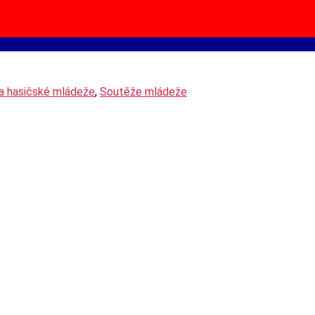
a hasičské mládeže
,
Soutěže mládeže