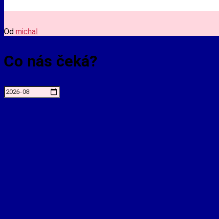
Od
michal
Co nás čeká?