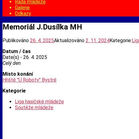
Rada mládeže
Galerie
Odkazy
Memoriál J.Dusílka MH
Publikováno
26. 4. 2025
Aktualizováno
2. 11. 2024
Kategorie:
Lig
Datum / čas
Date(s) - 26. 4. 2025
Celý den
Místo konání
Hřiště "U Roboty" Bystré
Kategorie
Liga hasičské mládeže
Soutěže mládeže