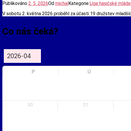
Publikováno
2. 5. 2026
Od
michal
Kategorie:
Liga hasičské mlád
V sobotu 2. května 2026 proběhl za účasti 19 družstev mladší
Co nás čeká?
P
Ú
30
31