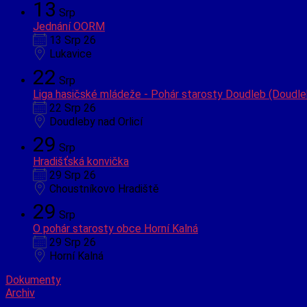
13
Srp
Jednání OORM
13 Srp 26
Lukavice
22
Srp
Liga hasičské mládeže - Pohár starosty Doudleb (Doudleb
22 Srp 26
Doudleby nad Orlicí
29
Srp
Hradišťská konvička
29 Srp 26
Choustníkovo Hradiště
29
Srp
O pohár starosty obce Horní Kalná
29 Srp 26
Horní Kalná
Dokumenty
Archiv