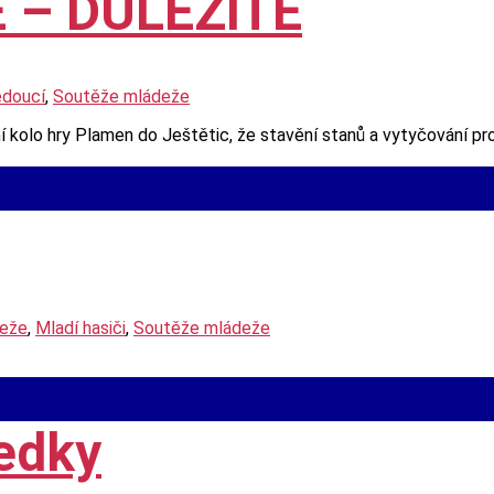
 – DŮLEŽITÉ
edoucí
,
Soutěže mládeže
í kolo hry Plamen do Ještětic, že stavění stanů a vytyčování p
deže
,
Mladí hasiči
,
Soutěže mládeže
edky