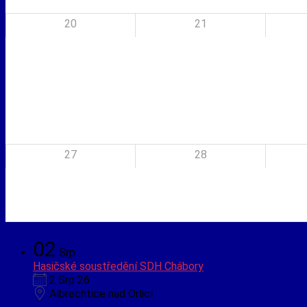
20
21
27
28
02
Srp
Hasičské soustředění SDH Chábory
2 Srp 26
Albrechtice nad Orlicí