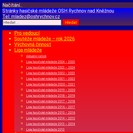
Načítání...
Přejít
Stránky hasičské mládeže
OSH Rychnov nad Kněžnou
k
Tel:
mladez@oshrychnov.cz
obsahu
Vyhledávání
webu
Pro vedoucí
Soutěže mládeže – rok 2026
Výchovná činnost
Liga mládeže
Aktuální ročník
Liga hasičské mládeže 2024 – 2025
Liga hasičské mládeže 2023 – 2024
Liga hasičské mládeže 2022 – 2023
Liga hasičské mládeže 2021 – 2022
Liga hasičské mládeže 2020 – 2021
Liga hasičské mládeže 2019 – 2020
Liga hasičské mládeže 2018 – 2019
Liga hasičské mládeže 2017 – 2018
Liga hasičské mládeže 2016 – 2017
Liga hasičské mládeže 2015 – 2016
Liga hasičské mládeže 2014 – 2015
Liga hasičské mládeže 2013 – 2014
Liga hasičské mládeže 2013