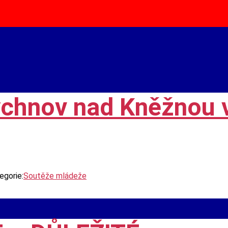
ychnov nad Kněžnou 
egorie:
Soutěže mládeže