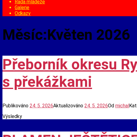
Rada mládeže
Galerie
Odkazy
Měsíc:
Květen 2026
Přeborník okresu R
s překážkami
Publikováno
24. 5. 2026
Aktualizováno
24. 5. 2026
Od
michal
Kat
Výsledky