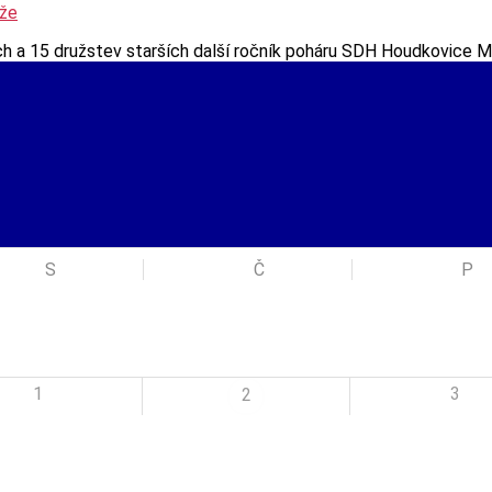
eže
ch a 15 družstev starších další ročník poháru SDH Houdkovice 
S
Č
P
1
3
2