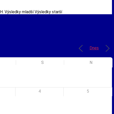
MH. Výsledky mladší Výsledky starší
Dnes
S
N
4
5