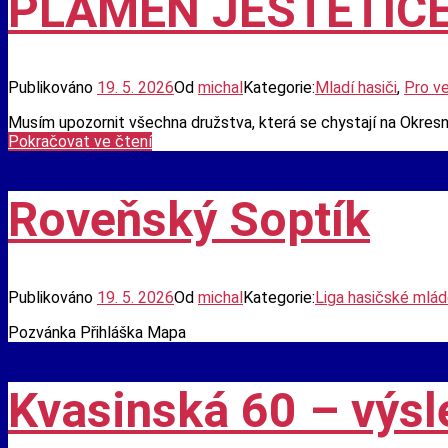
PLAMEN JEŠTĚTICE
Publikováno
19. 5. 2026
Od
michal
Kategorie:
Mladí hasiči
,
Pro v
Musím upozornit všechna družstva, která se chystají na Okresn
PLAMEN
Pokračovat ve čtení
JEŠTĚTICE
–
DŮLEŽITÉ
Roveňský Soptík
Publikováno
19. 5. 2026
Od
michal
Kategorie:
Liga hasičské mlá
Pozvánka Přihláška Mapa
Kvasinská 60 – výsl