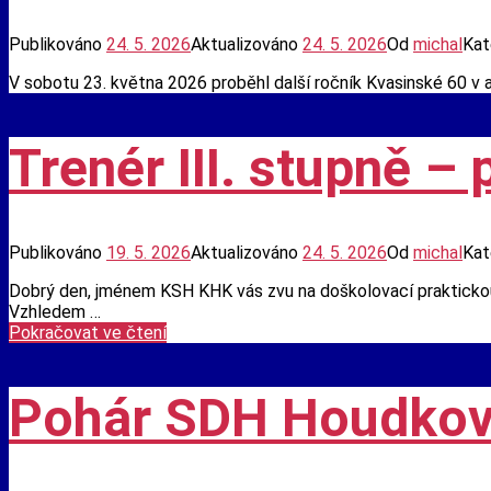
Publikováno
24. 5. 2026
Aktualizováno
24. 5. 2026
Od
michal
Kat
V sobotu 23. května 2026 proběhl další ročník Kvasinské 60 v 
Trenér III. stupně – 
Publikováno
19. 5. 2026
Aktualizováno
24. 5. 2026
Od
michal
Kat
Dobrý den, jménem KSH KHK vás zvu na doškolovací praktickou 
Vzhledem …
Trenér
Pokračovat ve čtení
III.
stupně
–
Pohár SDH Houdko
praktická
část