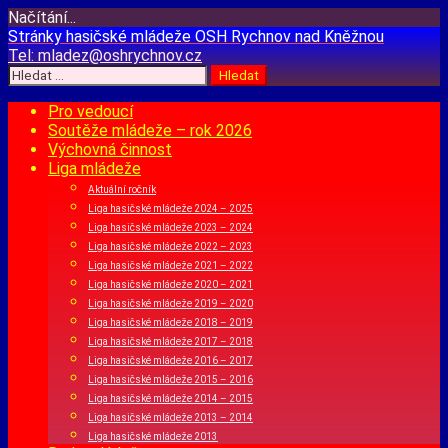
Načítání...
Přejít
Stránky hasičské mládeže
OSH Rychnov nad Kněžnou
k
Tel:
mladez@oshrychnov.cz
obsahu
Vyhledávání
webu
Pro vedoucí
Soutěže mládeže – rok 2026
Výchovná činnost
Liga mládeže
Aktuální ročník
Liga hasičské mládeže 2024 – 2025
Liga hasičské mládeže 2023 – 2024
Liga hasičské mládeže 2022 – 2023
Liga hasičské mládeže 2021 – 2022
Liga hasičské mládeže 2020 – 2021
Liga hasičské mládeže 2019 – 2020
Liga hasičské mládeže 2018 – 2019
Liga hasičské mládeže 2017 – 2018
Liga hasičské mládeže 2016 – 2017
Liga hasičské mládeže 2015 – 2016
Liga hasičské mládeže 2014 – 2015
Liga hasičské mládeže 2013 – 2014
Liga hasičské mládeže 2013