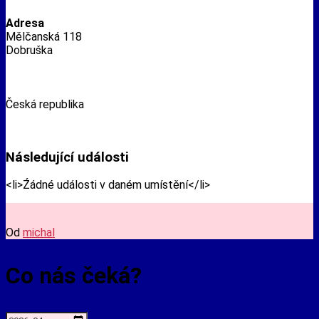
Adresa
Mělčanská 118
Dobruška
Česká republika
Následující události
<li>Źádné události v daném umístění</li>
Od
michal
Co nás čeká?