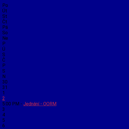
Po
Út
St
Čt
Pá
So
Ne
P
Ú
S
Č
P
S
N
30
31
1
2
5:00 PM -
Jednání - OORM
3
4
5
6