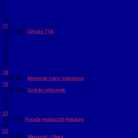
7
8
9
10
11
12:00 AM -
Dětské TFA
12
13
14
15
16
17
18
12:00 AM -
Memoriál Ivany Valnohové
19
12:00 AM -
Setkání přípravek
20
21
22
23
4:30 PM -
Porada vedoucích mládeže
24
25
12:00 AM -
Memoriál J.Beka