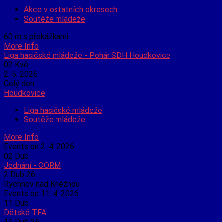
Akce v ostatních okresech
Soutěže mládeže
60 m s překážkami
More Info
Liga hasičské mládeže - Pohár SDH Houdkovice
02
Kvě
2. 5. 2026
Celý den
Houdkovice
Liga hasičské mládeže
Soutěže mládeže
More Info
Events on 2. 4. 2026
02
Dub
Jednání - OORM
2 Dub 26
Rychnov nad Kněžnou
Events on 11. 4. 2026
11
Dub
Dětské TFA
11 Dub 26