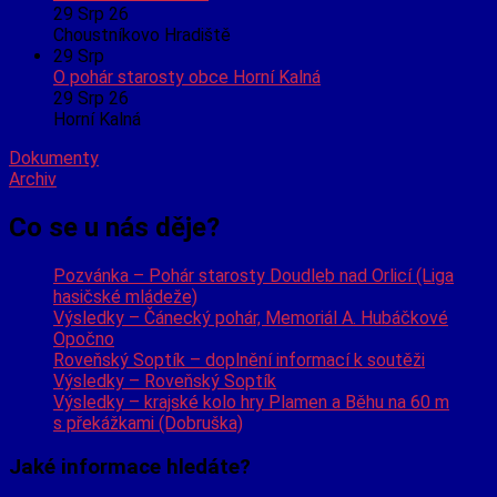
29 Srp 26
Choustníkovo Hradiště
29
Srp
O pohár starosty obce Horní Kalná
29 Srp 26
Horní Kalná
Dokumenty
Archiv
Co se u nás děje?
Pozvánka – Pohár starosty Doudleb nad Orlicí (Liga
hasičské mládeže)
Výsledky – Čánecký pohár, Memoriál A. Hubáčkové
Opočno
Roveňský Soptík – doplnění informací k soutěži
Výsledky – Roveňský Soptík
Výsledky – krajské kolo hry Plamen a Běhu na 60 m
s překážkami (Dobruška)
Jaké informace hledáte?