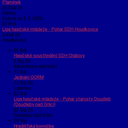
Plamínek
26 Dub 26
Slatiny
Events on 2. 5. 2026
02
Kvě
Liga hasičské mládeže - Pohár SDH Houdkovice
2 Kvě 26
Houdkovice
02
Srp
Hasičské soustředění SDH Chábory
2 Srp 26
Albrechtice nad Orlicí
13
Srp
Jednání OORM
13 Srp 26
Lukavice
22
Srp
Liga hasičské mládeže - Pohár starosty Doudleb
(Doudleby nad Orlicí)
22 Srp 26
Doudleby nad Orlicí
29
Srp
Hradišťská konvička