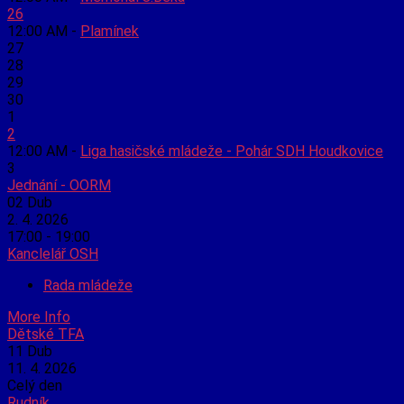
26
12:00 AM -
Plamínek
27
28
29
30
1
2
12:00 AM -
Liga hasičské mládeže - Pohár SDH Houdkovice
3
Jednání - OORM
02
Dub
2. 4. 2026
17:00 - 19:00
Kanclelář OSH
Rada mládeže
More Info
Dětské TFA
11
Dub
11. 4. 2026
Celý den
Rudník