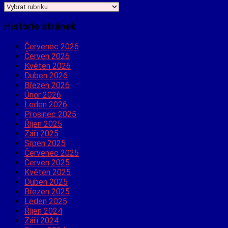
Jaké
informace
hledáte?
Historie stránek
Červenec 2026
Červen 2026
Květen 2026
Duben 2026
Březen 2026
Únor 2026
Leden 2026
Prosinec 2025
Říjen 2025
Září 2025
Srpen 2025
Červenec 2025
Červen 2025
Květen 2025
Duben 2025
Březen 2025
Leden 2025
Říjen 2024
Září 2024