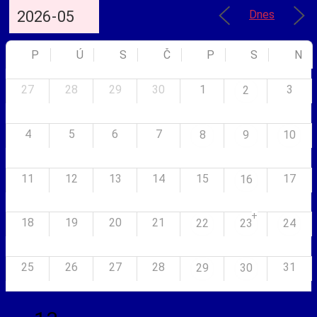
Dnes
P
Ú
S
Č
P
S
N
27
28
29
30
1
3
2
4
5
6
7
8
9
10
11
12
13
14
15
17
16
+
18
19
20
21
22
23
24
25
26
27
28
31
29
30