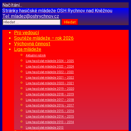
Načítání...
Přejít
Stránky hasičské mládeže
OSH Rychnov nad Kněžnou
k
Tel:
mladez@oshrychnov.cz
obsahu
Vyhledávání
webu
Pro vedoucí
Soutěže mládeže – rok 2026
Výchovná činnost
Liga mládeže
Aktuální ročník
Liga hasičské mládeže 2024 – 2025
Liga hasičské mládeže 2023 – 2024
Liga hasičské mládeže 2022 – 2023
Liga hasičské mládeže 2021 – 2022
Liga hasičské mládeže 2020 – 2021
Liga hasičské mládeže 2019 – 2020
Liga hasičské mládeže 2018 – 2019
Liga hasičské mládeže 2017 – 2018
Liga hasičské mládeže 2016 – 2017
Liga hasičské mládeže 2015 – 2016
Liga hasičské mládeže 2014 – 2015
Liga hasičské mládeže 2013 – 2014
Liga hasičské mládeže 2013