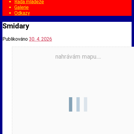
Rada mládeže
Galerie
Odkazy
Smidary
Publikováno
30. 4. 2026
nahrávám mapu....