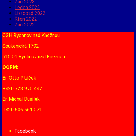
Září 2023
Leden 2023
Listopad 2022
Říjen 2022
Září 2022
OSH Rychnov nad Kněžnou
Soukenická 1792
516 01 Rychnov nad Kněžnou
OORM:
Br. Otto Ptáček
+420 728 976 447
Br. Michal Dusílek
+420 606 561 071
Facebook