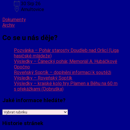
30 Srp 26
Arnultovice
Dokumenty
Archiv
Co se u nás děje?
Pozvánka – Pohár starosty Doudleb nad Orlicí (Liga
hasičské mládeže)
Výsledky – Čánecký pohár, Memoriál A. Hubáčkové
Opočno
Roveňský Soptík – doplnění informací k soutěži
Výsledky – Roveňský Soptík
Výsledky – krajské kolo hry Plamen a Běhu na 60 m
s překážkami (Dobruška)
Jaké informace hledáte?
Jaké
informace
hledáte?
Historie stránek