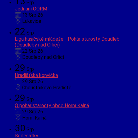
13
Srp
Jednání OORM
13 Srp 26
Lukavice
22
Srp
Liga hasičské mládeže - Pohár starosty Doudleb
(Doudleby nad Orlicí)
22 Srp 26
Doudleby nad Orlicí
29
Srp
Hradišťská konvička
29 Srp 26
Choustníkovo Hradiště
29
Srp
O pohár starosty obce Horní Kalná
29 Srp 26
Horní Kalná
30
Srp
Šedesátky