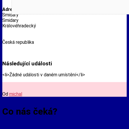
Adresa
Smidary
Smidary
Královéhradecký
Česká republika
Následující události
<li>Źádné události v daném umístění</li>
Od
michal
Co nás čeká?