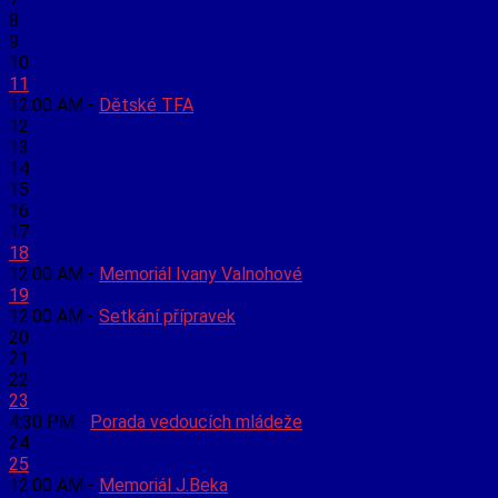
8
9
10
11
12:00 AM -
Dětské TFA
12
13
14
15
16
17
18
12:00 AM -
Memoriál Ivany Valnohové
19
12:00 AM -
Setkání přípravek
20
21
22
23
4:30 PM -
Porada vedoucích mládeže
24
25
12:00 AM -
Memoriál J.Beka