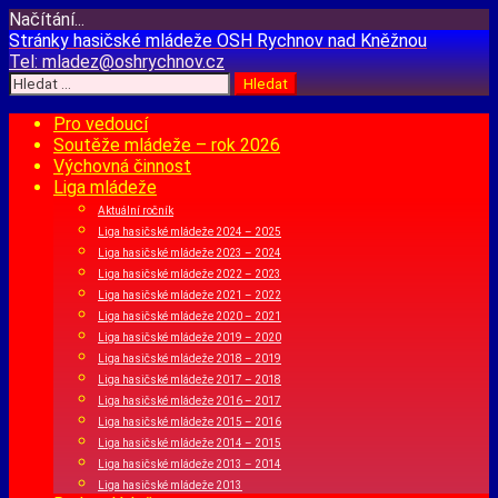
Načítání...
Přejít
Stránky hasičské mládeže
OSH Rychnov nad Kněžnou
k
Tel:
mladez@oshrychnov.cz
obsahu
Vyhledávání
webu
Pro vedoucí
Soutěže mládeže – rok 2026
Výchovná činnost
Liga mládeže
Aktuální ročník
Liga hasičské mládeže 2024 – 2025
Liga hasičské mládeže 2023 – 2024
Liga hasičské mládeže 2022 – 2023
Liga hasičské mládeže 2021 – 2022
Liga hasičské mládeže 2020 – 2021
Liga hasičské mládeže 2019 – 2020
Liga hasičské mládeže 2018 – 2019
Liga hasičské mládeže 2017 – 2018
Liga hasičské mládeže 2016 – 2017
Liga hasičské mládeže 2015 – 2016
Liga hasičské mládeže 2014 – 2015
Liga hasičské mládeže 2013 – 2014
Liga hasičské mládeže 2013