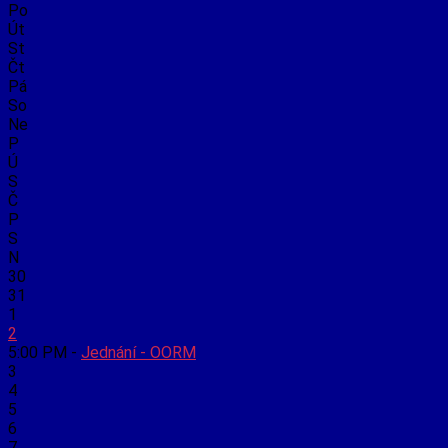
Po
Út
St
Čt
Pá
So
Ne
P
Ú
S
Č
P
S
N
30
31
1
2
5:00 PM -
Jednání - OORM
3
4
5
6
7