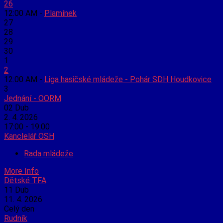
26
12:00 AM -
Plamínek
27
28
29
30
1
2
12:00 AM -
Liga hasičské mládeže - Pohár SDH Houdkovice
3
Jednání - OORM
02
Dub
2. 4. 2026
17:00 - 19:00
Kanclelář OSH
Rada mládeže
More Info
Dětské TFA
11
Dub
11. 4. 2026
Celý den
Rudník