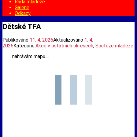
Rada mládeže
Galerie
Odkazy
Dětské TFA
Publikováno
11. 4. 2026
Aktualizováno
1. 4.
2026
Kategorie:
Akce v ostatních okresech
,
Soutěže mládeže
nahrávám mapu....