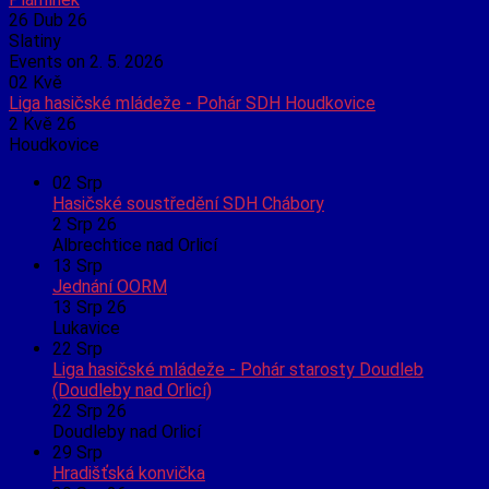
26 Dub 26
Slatiny
Events on 2. 5. 2026
02
Kvě
Liga hasičské mládeže - Pohár SDH Houdkovice
2 Kvě 26
Houdkovice
02
Srp
Hasičské soustředění SDH Chábory
2 Srp 26
Albrechtice nad Orlicí
13
Srp
Jednání OORM
13 Srp 26
Lukavice
22
Srp
Liga hasičské mládeže - Pohár starosty Doudleb
(Doudleby nad Orlicí)
22 Srp 26
Doudleby nad Orlicí
29
Srp
Hradišťská konvička