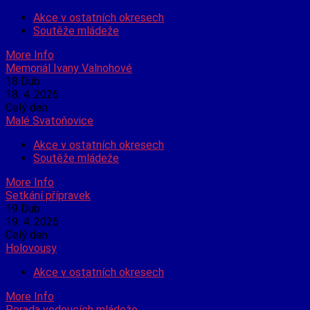
Akce v ostatních okresech
Soutěže mládeže
More Info
Memoriál Ivany Valnohové
18
Dub
18. 4. 2026
Celý den
Malé Svatoňovice
Akce v ostatních okresech
Soutěže mládeže
More Info
Setkání přípravek
19
Dub
19. 4. 2026
Celý den
Holovousy
Akce v ostatních okresech
More Info
Porada vedoucích mládeže