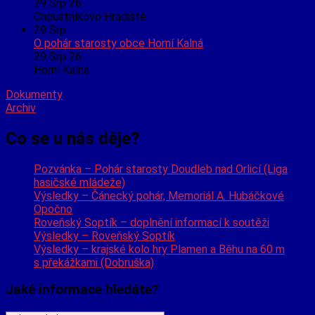
29 Srp 26
Choustníkovo Hradiště
29
Srp
O pohár starosty obce Horní Kalná
29 Srp 26
Horní Kalná
Dokumenty
Archiv
Co se u nás děje?
Pozvánka – Pohár starosty Doudleb nad Orlicí (Liga
hasičské mládeže)
Výsledky – Čánecký pohár, Memoriál A. Hubáčkové
Opočno
Roveňský Soptík – doplnění informací k soutěži
Výsledky – Roveňský Soptík
Výsledky – krajské kolo hry Plamen a Běhu na 60 m
s překážkami (Dobruška)
Jaké informace hledáte?