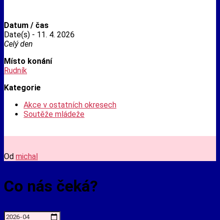
Datum / čas
Date(s) - 11. 4. 2026
Celý den
Místo konání
Rudník
Kategorie
Akce v ostatních okresech
Soutěže mládeže
Od
michal
Co nás čeká?