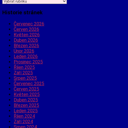
Jaké
informace
hledáte?
Historie stránek
Červenec 2026
Červen 2026
Květen 2026
Duben 2026
Březen 2026
Únor 2026
Leden 2026
Prosinec 2025
Říjen 2025
Září 2025
Srpen 2025
Červenec 2025
Červen 2025
Květen 2025
Duben 2025
Březen 2025
Leden 2025
Říjen 2024
Září 2024
Srpen 2024