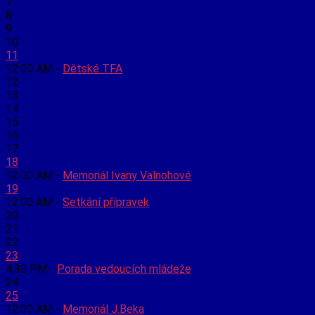
7
8
9
10
11
12:00 AM -
Dětské TFA
12
13
14
15
16
17
18
12:00 AM -
Memoriál Ivany Valnohové
19
12:00 AM -
Setkání přípravek
20
21
22
23
4:30 PM -
Porada vedoucích mládeže
24
25
12:00 AM -
Memoriál J.Beka