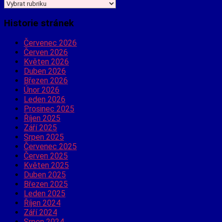
Jaké
informace
hledáte?
Historie stránek
Červenec 2026
Červen 2026
Květen 2026
Duben 2026
Březen 2026
Únor 2026
Leden 2026
Prosinec 2025
Říjen 2025
Září 2025
Srpen 2025
Červenec 2025
Červen 2025
Květen 2025
Duben 2025
Březen 2025
Leden 2025
Říjen 2024
Září 2024
Srpen 2024