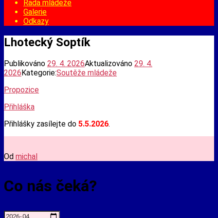
Rada mládeže
Galerie
Odkazy
Lhotecký Soptík
Publikováno
29. 4. 2026
Aktualizováno
29. 4.
2026
Kategorie:
Soutěže mládeže
Propozice
Přihláška
Přihlášky zasílejte do
5.5.2026
.
Od
michal
Co nás čeká?