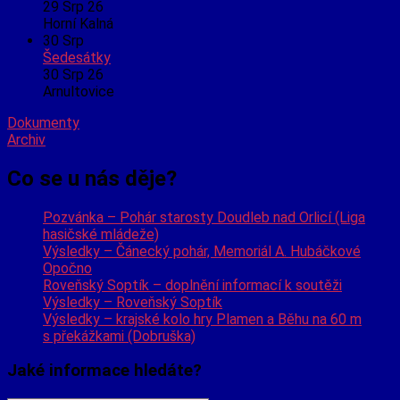
29 Srp 26
Horní Kalná
30
Srp
Šedesátky
30 Srp 26
Arnultovice
Dokumenty
Archiv
Co se u nás děje?
Pozvánka – Pohár starosty Doudleb nad Orlicí (Liga
hasičské mládeže)
Výsledky – Čánecký pohár, Memoriál A. Hubáčkové
Opočno
Roveňský Soptík – doplnění informací k soutěži
Výsledky – Roveňský Soptík
Výsledky – krajské kolo hry Plamen a Běhu na 60 m
s překážkami (Dobruška)
Jaké informace hledáte?