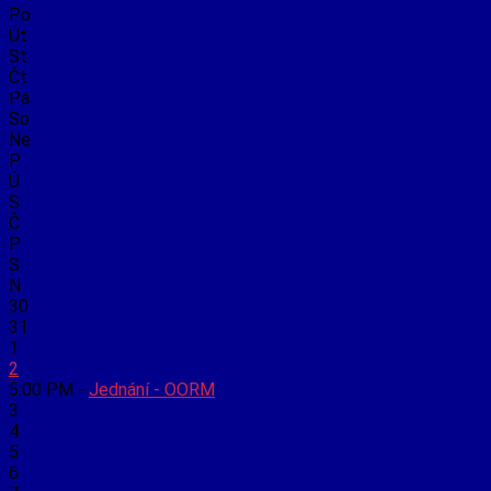
Po
Út
St
Čt
Pá
So
Ne
P
Ú
S
Č
P
S
N
30
31
1
2
5:00 PM -
Jednání - OORM
3
4
5
6