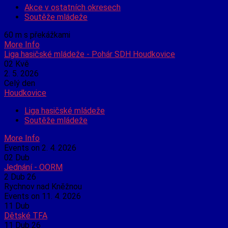
Akce v ostatních okresech
Soutěže mládeže
60 m s překážkami
More Info
Liga hasičské mládeže - Pohár SDH Houdkovice
02
Kvě
2. 5. 2026
Celý den
Houdkovice
Liga hasičské mládeže
Soutěže mládeže
More Info
Events on 2. 4. 2026
02
Dub
Jednání - OORM
2 Dub 26
Rychnov nad Kněžnou
Events on 11. 4. 2026
11
Dub
Dětské TFA
11 Dub 26