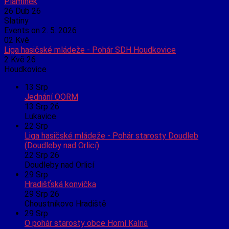
Plamínek
26 Dub 26
Slatiny
Events on 2. 5. 2026
02
Kvě
Liga hasičské mládeže - Pohár SDH Houdkovice
2 Kvě 26
Houdkovice
13
Srp
Jednání OORM
13 Srp 26
Lukavice
22
Srp
Liga hasičské mládeže - Pohár starosty Doudleb
(Doudleby nad Orlicí)
22 Srp 26
Doudleby nad Orlicí
29
Srp
Hradišťská konvička
29 Srp 26
Choustníkovo Hradiště
29
Srp
O pohár starosty obce Horní Kalná