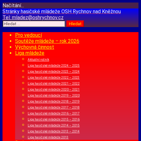
Načítání...
Přejít
Stránky hasičské mládeže
OSH Rychnov nad Kněžnou
k
Tel:
mladez@oshrychnov.cz
obsahu
Vyhledávání
webu
Pro vedoucí
Soutěže mládeže – rok 2026
Výchovná činnost
Liga mládeže
Aktuální ročník
Liga hasičské mládeže 2024 – 2025
Liga hasičské mládeže 2023 – 2024
Liga hasičské mládeže 2022 – 2023
Liga hasičské mládeže 2021 – 2022
Liga hasičské mládeže 2020 – 2021
Liga hasičské mládeže 2019 – 2020
Liga hasičské mládeže 2018 – 2019
Liga hasičské mládeže 2017 – 2018
Liga hasičské mládeže 2016 – 2017
Liga hasičské mládeže 2015 – 2016
Liga hasičské mládeže 2014 – 2015
Liga hasičské mládeže 2013 – 2014
Liga hasičské mládeže 2013