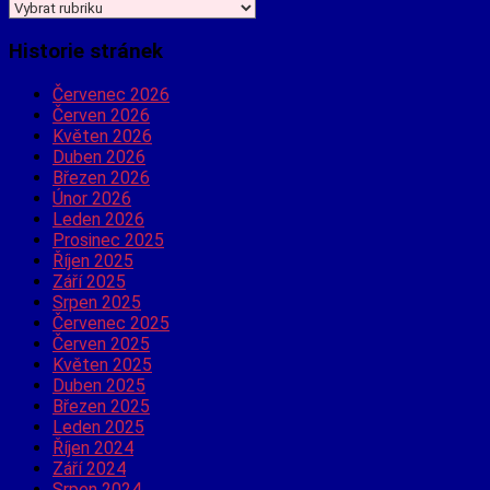
Jaké
informace
hledáte?
Historie stránek
Červenec 2026
Červen 2026
Květen 2026
Duben 2026
Březen 2026
Únor 2026
Leden 2026
Prosinec 2025
Říjen 2025
Září 2025
Srpen 2025
Červenec 2025
Červen 2025
Květen 2025
Duben 2025
Březen 2025
Leden 2025
Říjen 2024
Září 2024
Srpen 2024