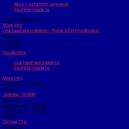
Akce v ostatních okresech
Soutěže mládeže
60 m s překážkami
More Info
Liga hasičské mládeže - Pohár SDH Houdkovice
02
Kvě
2. 5. 2026
Celý den
Houdkovice
Liga hasičské mládeže
Soutěže mládeže
More Info
Events on 2. 4. 2026
02
Dub
Jednání - OORM
2 Dub 26
Rychnov nad Kněžnou
Events on 11. 4. 2026
11
Dub
Dětské TFA
11 Dub 26