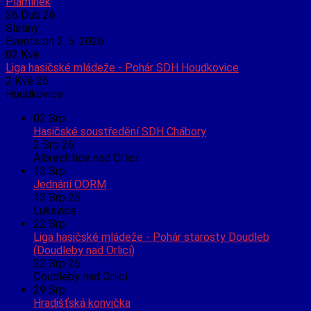
Plamínek
26 Dub 26
Slatiny
Events on 2. 5. 2026
02
Kvě
Liga hasičské mládeže - Pohár SDH Houdkovice
2 Kvě 26
Houdkovice
02
Srp
Hasičské soustředění SDH Chábory
2 Srp 26
Albrechtice nad Orlicí
13
Srp
Jednání OORM
13 Srp 26
Lukavice
22
Srp
Liga hasičské mládeže - Pohár starosty Doudleb
(Doudleby nad Orlicí)
22 Srp 26
Doudleby nad Orlicí
29
Srp
Hradišťská konvička