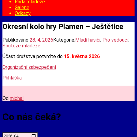
Rada mládeže
Galerie
Odkazy
Okresní kolo hry Plamen – Ještětice
Publikováno
28. 4. 2026
Kategorie:
Mladí hasiči
,
Pro vedoucí
,
Soutěže mládeže
Účast družstva potvrďte do
15. května 2026
.
Organizační zabezpečení
Přihláška
Od
michal
Co nás čeká?