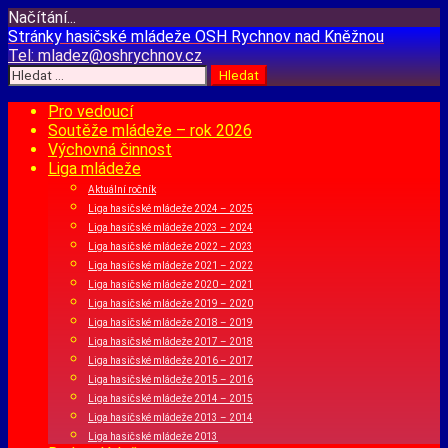
Načítání...
Přejít
Stránky hasičské mládeže
OSH Rychnov nad Kněžnou
k
Tel:
mladez@oshrychnov.cz
obsahu
Vyhledávání
webu
Pro vedoucí
Soutěže mládeže – rok 2026
Výchovná činnost
Liga mládeže
Aktuální ročník
Liga hasičské mládeže 2024 – 2025
Liga hasičské mládeže 2023 – 2024
Liga hasičské mládeže 2022 – 2023
Liga hasičské mládeže 2021 – 2022
Liga hasičské mládeže 2020 – 2021
Liga hasičské mládeže 2019 – 2020
Liga hasičské mládeže 2018 – 2019
Liga hasičské mládeže 2017 – 2018
Liga hasičské mládeže 2016 – 2017
Liga hasičské mládeže 2015 – 2016
Liga hasičské mládeže 2014 – 2015
Liga hasičské mládeže 2013 – 2014
Liga hasičské mládeže 2013