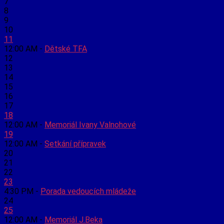
7
8
9
10
11
12:00 AM -
Dětské TFA
12
13
14
15
16
17
18
12:00 AM -
Memoriál Ivany Valnohové
19
12:00 AM -
Setkání přípravek
20
21
22
23
4:30 PM -
Porada vedoucích mládeže
24
25
12:00 AM -
Memoriál J.Beka