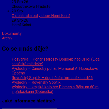
29 Srp 26
Choustníkovo Hradiště
29
Srp
O pohár starosty obce Horní Kalná
29 Srp 26
Horní Kalná
Dokumenty
Archiv
Co se u nás děje?
Pozvánka – Pohár starosty Doudleb nad Orlicí (Liga
hasičské mládeže)
Výsledky – Čánecký pohár, Memoriál A. Hubáčkové
Opočno
Roveňský Soptík – doplnění informací k soutěži
Výsledky – Roveňský Soptík
Výsledky – krajské kolo hry Plamen a Běhu na 60 m
s překážkami (Dobruška)
Jaké informace hledáte?