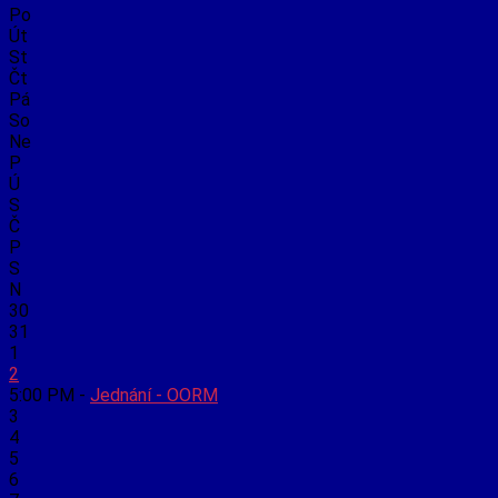
Po
Út
St
Čt
Pá
So
Ne
P
Ú
S
Č
P
S
N
30
31
1
2
5:00 PM -
Jednání - OORM
3
4
5
6